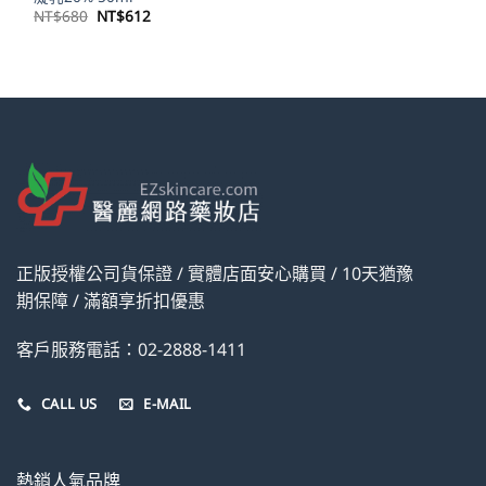
原
目
NT$
680
NT$
612
始
前
價
價
格：
格：
NT$680。
NT$612。
正版授權公司貨保證 / 實體店面安心購買 / 10天猶豫
期保障 / 滿額享折扣優惠
客戶服務電話：02-2888-1411
CALL US
E-MAIL
熱銷人氣品牌