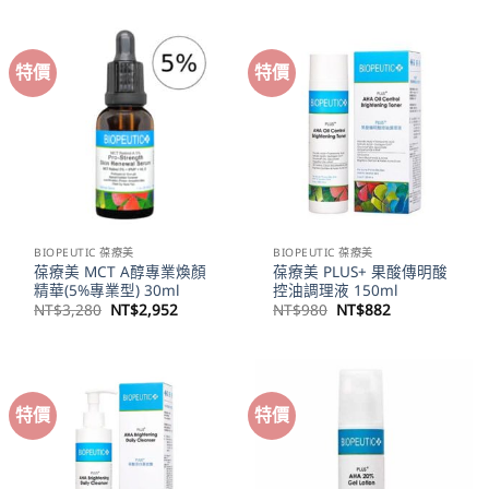
格：
格：
格：
格：
NT$1,480。
NT$1,332。
NT$1,380。
NT$1,24
特價
特價
BIOPEUTIC 葆療美
BIOPEUTIC 葆療美
葆療美 MCT A醇專業煥顏
葆療美 PLUS+ 果酸傳明酸
精華(5%專業型) 30ml
控油調理液 150ml
原
目
原
目
NT$
3,280
NT$
2,952
NT$
980
NT$
882
始
前
始
前
價
價
價
價
格：
格：
格：
格：
NT$3,280。
NT$2,952。
NT$980。
NT$882。
特價
特價