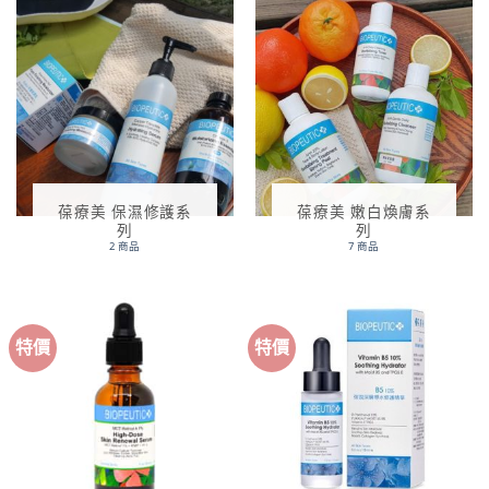
葆療美 保濕修護系
葆療美 嫩白煥膚系
列
列
2 商品
7 商品
特價
特價