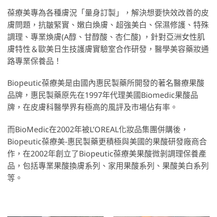
葆療美專為各種膚況「量身訂製」，解決想要快效改善的皮
膚問題，抗皺緊實、嫩白煥膚、超強美白、保濕修護、特殊
調理、專業煥膚(A醇、甘醇酸、杏仁酸) ，針對亞洲女性肌
膚特性＆歐美日生技護膚實驗室合作研發，醫學美容藥妝通
路專業保養品！
Biopeutic葆療美是由國內惠民製藥所開發的著名醫療果酸
品牌，惠民製藥原先在1997年代理美國Biomedic果酸品
牌，在皮膚科醫學界有極高的風評及市場佔有率。
而BioMedic在2002年被L’OREAL化妝品集團併購後，
Biopeutic葆療美-惠民製藥更積極與美國的果酸研發廠商合
作，在2002年創立了Biopeutic葆療美果酸微剝調理保養產
品，包括專業果酸換膚系列、家用果酸系列、果酸美白系列
等。