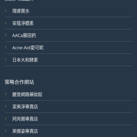
理膚寶水
安蔻淨體素
AACa藤田鈣
Acne-Aid愛可妮
日本大和酵素
策略合作網站
麗登網路藥妝館
潔美淨專賣店
珂芮爾專賣店
茉娜姿專賣店