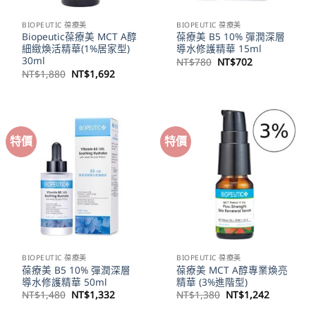
BIOPEUTIC 葆療美
BIOPEUTIC 葆療美
Biopeutic葆療美 MCT A醇
葆療美 B5 10% 彈潤深層
細緻煥活精華(1%居家型)
導水修護精華 15ml
30ml
原
目
NT$
780
NT$
702
始
前
原
目
NT$
1,880
NT$
1,692
價
價
始
前
格：
格：
價
價
NT$780。
NT$702。
格：
格：
NT$1,880。
NT$1,692。
特價
特價
BIOPEUTIC 葆療美
BIOPEUTIC 葆療美
葆療美 B5 10% 彈潤深層
葆療美 MCT A醇專業煥亮
導水修護精華 50ml
精華 (3%進階型)
原
目
原
目
NT$
1,480
NT$
1,332
NT$
1,380
NT$
1,242
始
前
始
前
價
價
價
價