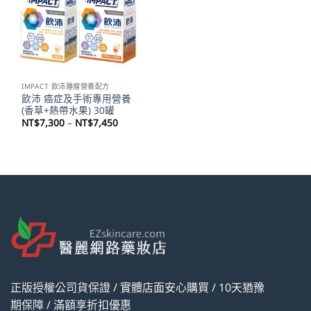
IMPACT 飲沛腫瘤營養配方
飲沛 癌症及手術專用營養
(香草+熱帶水果) 30罐
價
NT$
7,300
–
NT$
7,450
格
範
圍：
NT$7,300
到
NT$7,450
正版授權公司貨保證 / 實體店面安心購買 / 10天猶豫
期保障 / 滿額享折扣優惠