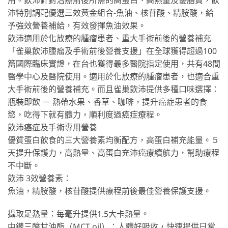
沛特別調配優選三效黃金組合-魚油、核苷酸、精胺酸，給
予強效營養補給，有效發揮魚油效果。
飲沛適用於化放療的腫瘤患者、重大手術前後的營養補充
「雀巢飲沛腫瘤及手術前後營養支援」在全球獲得超過100
篇國際臨床實證，在台也獲得最多醫院指定使用，共有48間
醫學中心及醫院使用。適用於化放療的腫瘤患者，也適合重
大手術前後的營養補充。而且雀巢飲沛提供多種口味選擇：
瓶裝即飲 － 熱帶水果、香草、咖啡，提升癌症患者的食
慾，吃得下就有體力，順利度過癌症療程。
飲沛癌症及手術專用營養
優質蛋白飲食的三大營養素均衡配方，高蛋白補充能量。５
天提升保護力，高熱量、高蛋白充沛癌療續航力，幫助療程
不中斷。
飲沛 3效營養素：
魚油，精胺酸，核苷酸提供療程前後最佳營養保護支援。
攝取足熱量：每毫升提供1.5大卡熱量。
中鏈三酸甘油酯（MCT oil）：人體好吸收，快速提供日常