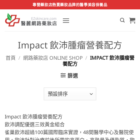
Skip
專營藥妝店熱賣藥妝品牌的醫學美容保養品
to
content
Impact 飲沛腫瘤營養配方
首頁
/
網路藥妝店 ONLINE SHOP
/
IMPACT 飲沛腫瘤營
養配方
篩選
Impact 飲沛腫瘤營養配方
飲沛調配優選三效黃金組合
雀巢飲沛超過100篇國際臨床實證，48間醫學中心及醫院使
用。飲沛針對治療前後所需的高蛋白、高熱量及優脂質，飲