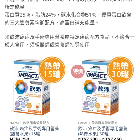
所需能量
蛋白質25％，脂肪24％，碳水化合物51％：優質蛋白飲食
的三大營養素均衡配方，高蛋白補充能量。
※飲沛癌症及手術專用營養屬特定疾病配方食品，不適合一
般人食用，須經醫師或營養師指導使用
特價
IMPACT 飲沛腫瘤營養配方
IMPACT 飲沛腫瘤營養配方
飲沛 癌症及手術專用營養
飲沛 癌症及手術專用營養
(熱帶水果) 15罐
(熱帶水果) 30罐
價
NT$
3,750
NT$
7,300
–
NT$
7,450