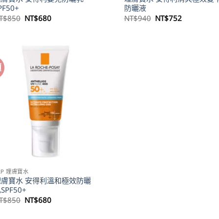
PF50+
防曬液
原
目
原
目
T$
850
NT$
680
NT$
940
NT$
752
始
前
始
前
價
價
價
價
格：
格：
格：
格：
NT$850。
NT$680。
NT$940。
NT$752。
價
RP 理膚寶水
理膚寶水 安得利溫和極效防曬
SPF50+
原
目
T$
850
NT$
680
始
前
價
價