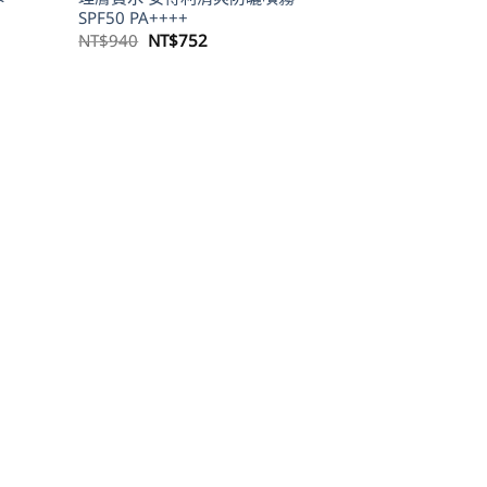
SPF50 PA++++
原
目
NT$
940
NT$
752
始
前
價
價
格：
格：
NT$940。
NT$752。