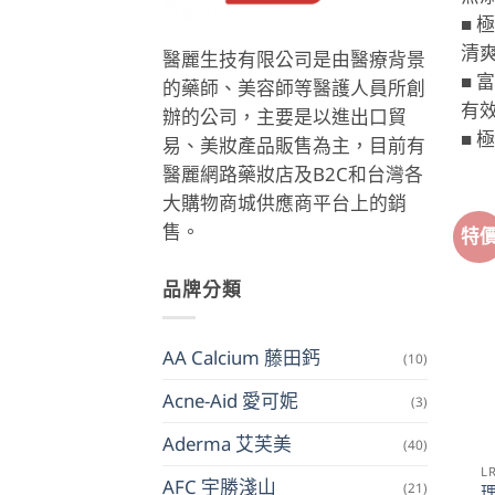
■ 
清爽
醫麗生技有限公司是由醫療背景
■ 
的藥師、美容師等醫護人員所創
有
辦的公司，主要是以進出口貿
■ 
易、美妝產品販售為主，目前有
醫麗網路藥妝店及B2C和台灣各
大購物商城供應商平台上的銷
售。
特
品牌分類
AA Calcium 藤田鈣
(10)
Acne-Aid 愛可妮
(3)
Aderma 艾芙美
(40)
L
AFC 宇勝淺山
(21)