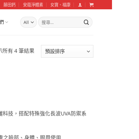
藤田鈣
安蔻淨體素
女寶、福康
搜
們
尋
關
鍵
字:
示所有 4 筆結果
X防曬科技，搭配特殊強化長波UVA防禦系
皮膚之臉部、身體、眼周使用