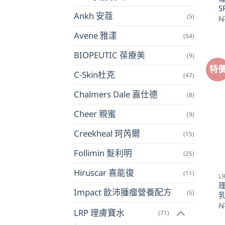
S
Ankh 安蔻
(5)
N
Avene 雅漾
(54)
BIOPEUTIC 葆療美
(9)
特
C-Skin杜克
(47)
Chalmers Dale 嘉仕德
(8)
Cheer 親蜜
(9)
Creekheal 珂芮爾
(15)
Follimin 髮利明
(25)
Hiruscar 喜能復
(11)
L
Impact 飲沛腫瘤營養配方
(5)
乳
N
LRP 理膚寶水
(71)