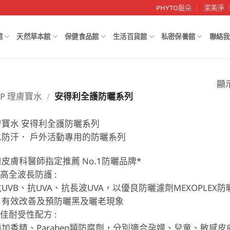
PHYTO髮朵
潔美淨
館
天然草本館
保健食品館
生活百貨館
私密保養館
聯絡我
顯
RP 理膚寶水
/
安得利全護防曬系列
膚寶水 安得利全護防曬系列
水防汗． 戶外活動專用的防曬系列
皮膚科醫師指定推薦 No.1防曬品牌*
極高全波長防護 :
UVB、抗UVA、抗長波UVA，以優良防曬濾劑MEXOPLE
，有效改善及預防曬黑及曬老現象
極佳耐受性配方 :
添加香精、Paraben類防腐劑，分別適合孕婦、兒童、敏感