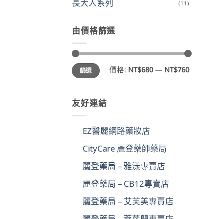
長大人系列
(11)
由價格篩選
最
最
價格:
NT$680
—
NT$760
篩選
低
高
價
價
格
格
友好連結
EZ醫麗網路藥妝店
CityCare 麗登藥師藥局
麗登藥局 – 雅漾專賣店
麗登藥局 – CB12專賣店
麗登藥局 – 艾芙美專賣店
麗登藥局 – 蔻蘿蘭專賣店