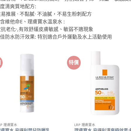
極度清爽質地配方:
易推展 ˴ 不黏膩˴ 不油膩，不易生粉刺配方
富含維他命E、理膚寶水溫泉水 :
效抗老化˴,有效舒緩皮膚敏感、敏弱不適現象
極佳防水防汗效果: 特別適合戶外運動及水上活動使用
價
特價
RP 理膚寶水
LRP 理膚寶水
理膚寶水 安得利嬰兒防曬乳
理膚寶水 安得利清爽極效夏