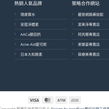
熱銷人氣品牌
策略合作網站
理膚寶水
麗登網路藥妝館
安蔻淨體素
潔美淨專賣店
AACa藤田鈣
珂芮爾專賣店
Acne-Aid愛可妮
茉娜姿專賣店
日本大和酵素
葆療美專賣店
Visa
MasterCard
Atm
Cash
On
Copyright 醫麗生技有限公司 ©
Design by goodface數位行銷工作