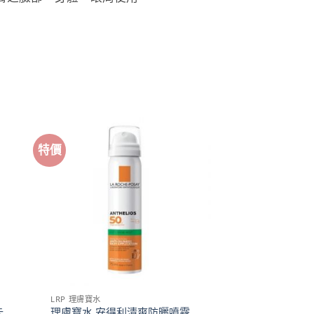
特價
LRP 理膚寶水
卡
理膚寶水 安得利清爽防曬噴霧