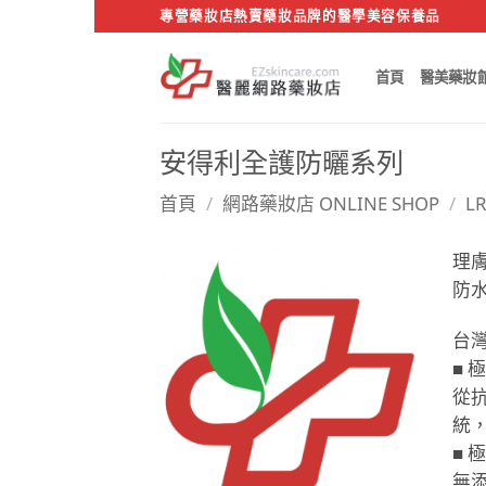
Skip
專營藥妝店熱賣藥妝品牌的醫學美容保養品
to
content
首頁
醫美藥妝
安得利全護防曬系列
首頁
/
網路藥妝店 ONLINE SHOP
/
L
理
防
台灣
■ 
從抗
統
■ 
無