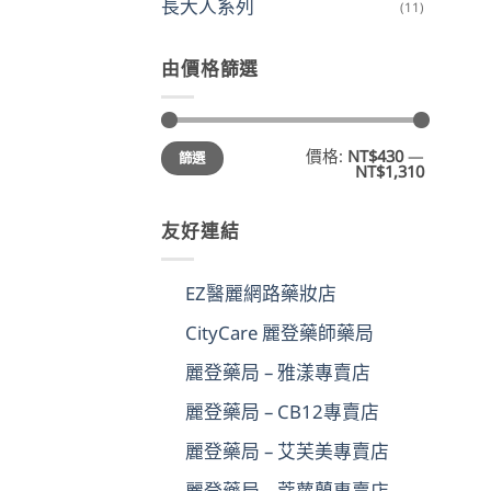
長大人系列
(11)
由價格篩選
最
最
價格:
NT$430
—
篩選
低
高
NT$1,310
價
價
格
格
友好連結
EZ醫麗網路藥妝店
CityCare 麗登藥師藥局
麗登藥局 – 雅漾專賣店
麗登藥局 – CB12專賣店
麗登藥局 – 艾芙美專賣店
麗登藥局 – 蔻蘿蘭專賣店