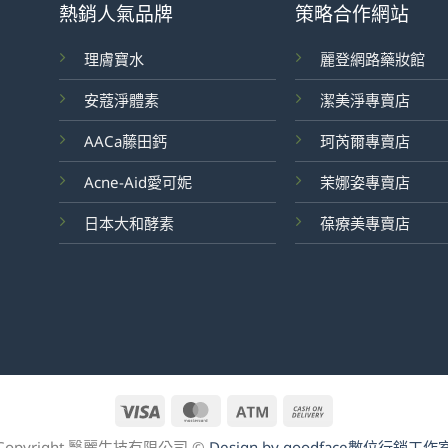
熱銷人氣品牌
策略合作網站
理膚寶水
麗登網路藥妝館
安蔻淨體素
潔美淨專賣店
AACa藤田鈣
珂芮爾專賣店
Acne-Aid愛可妮
茉娜姿專賣店
日本大和酵素
葆療美專賣店
Visa
MasterCard
Atm
Cash
On
Copyright 醫麗生技有限公司 ©
Design by goodface數位行銷工作