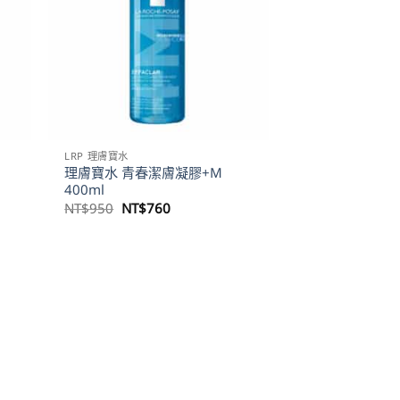
LRP 理膚寶水
理膚寶水 青春潔膚凝膠+M
400ml
原
目
NT$
950
NT$
760
始
前
價
價
格：
格：
NT$950。
NT$760。