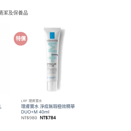
清潔及保養品
特價
LRP 理膚寶水
理膚寶水 淨痘無瑕極效精華
乳
DUO+M 40ml
原
目
NT$
980
NT$
784
始
前
價
價
格：
格：