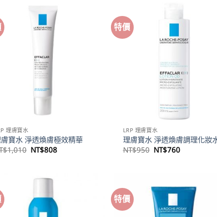
NT$1,630。
NT$1,304。
價
特價
RP 理膚寶水
LRP 理膚寶水
理膚寶水 淨透煥膚極效精華
理膚寶水 淨透煥膚調理化妝
原
目
原
目
T$
1,010
NT$
808
NT$
950
NT$
760
始
前
始
前
價
價
價
價
格：
格：
格：
格：
NT$1,010。
NT$808。
NT$950。
NT$760。
價
特價