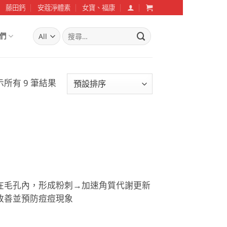
藤田鈣
安蔻淨體素
女寶、福康
搜
們
尋
關
鍵
字:
示所有 9 筆結果
阻塞在毛孔內，形成粉刺→加速角質代謝更新
→改善並預防痘痘現象