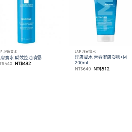
RP 理膚寶水
LRP 理膚寶水
理膚寶水 青春潔膚凝膠+M
理膚寶水 瞬效控油噴霧
200ml
原
目
T$
540
NT$
432
始
前
原
目
NT$
640
NT$
512
價
價
始
前
格：
格：
價
價
NT$540。
NT$432。
格：
格：
NT$640。
NT$512。