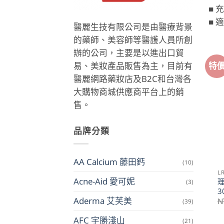
■
■
醫麗生技有限公司是由醫療背景
的藥師、美容師等醫護人員所創
辦的公司，主要是以進出口貿
特
易、美妝產品販售為主，目前有
醫麗網路藥妝店及B2C和台灣各
大購物商城供應商平台上的銷
售。
品牌分類
AA Calcium 藤田鈣
(10)
L
Acne-Aid 愛可妮
(3)
3
Aderma 艾芙美
N
(39)
AFC 宇勝淺山
(21)