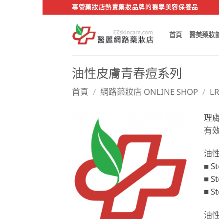
Skip
專營藥妝店熱賣藥妝品牌的醫學美容保養品
to
content
首頁
醫美藥妝
油性皮膚青春痘系列
首頁
/
網路藥妝店 ONLINE SHOP
/
L
理
有
油
■ 
■ 
■ 
油