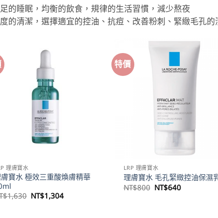
 充足的睡眠，均衡的飲食，規律的生活習慣，減少熬夜
 適度的清潔，選擇適宜的控油、抗痘、改善粉刺、緊緻毛孔的
價
特價
RP 理膚寶水
LRP 理膚寶水
理膚寶水 極效三重酸煥膚精華
理膚寶水 毛孔緊緻控油保濕
0ml
原
目
NT$
800
NT$
640
始
前
原
目
T$
1,630
NT$
1,304
價
價
始
前
格：
格：
價
價
NT$800。
NT$640。
格：
格：