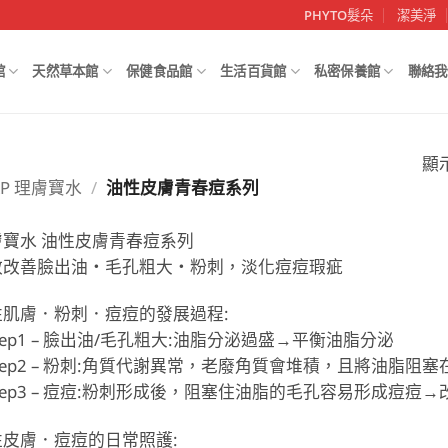
PHYTO髮朵
潔美淨
館
天然草本館
保健食品館
生活百貨館
私密保養館
聯絡我
顯
RP 理膚寶水
/
油性皮膚青春痘系列
膚寶水 油性皮膚青春痘系列
效改善臉出油‧毛孔粗大‧粉刺，淡化痘痘瑕疵
性肌膚．粉刺．痘痘的發展過程:
Step1 – 臉出油/毛孔粗大:油脂分泌過盛→平衡油脂分泌
Step2 – 粉刺:角質代謝異常，老廢角質會堆積，且將油脂
Step3 – 痘痘:粉刺形成後，阻塞住油脂的毛孔容易形成痘痘
性皮膚．痘痘的日常照護: