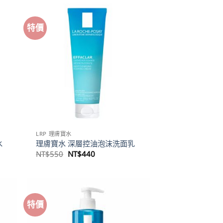
NT$980。
NT$784。
特價
LRP 理膚寶水
水
理膚寶水 深層控油泡沫洗面乳
原
目
NT$
550
NT$
440
始
前
價
價
格：
格：
NT$550。
NT$440。
特價