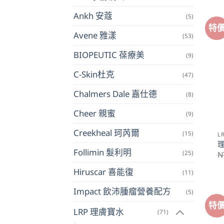
Ankh 安蔻
(5)
特
Avene 雅漾
(53)
BIOPEUTIC 葆療美
(9)
C-Skin杜克
(47)
Chalmers Dale 嘉仕德
(8)
Cheer 親蜜
(9)
Creekheal 珂芮爾
(15)
L
Follimin 髮利明
(25)
N
Hiruscar 喜能復
(11)
Impact 飲沛腫瘤營養配方
(5)
特
LRP 理膚寶水
(71)