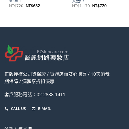
300ml
大送中
原
目
原
目
NT$
720
NT$
632
NT$
1,170
NT$
720
始
前
始
前
價
價
價
價
格：
格：
格：
格：
NT$720。
NT$632。
NT$1,170。
NT$720。
正版授權公司貨保證 / 實體店面安心購買 / 10天猶豫
期保障 / 滿額享折扣優惠
客戶服務電話：02-2888-1411
CALL US
E-MAIL