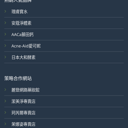
熱銷人氣品牌
理膚寶水
安蔻淨體素
AACa藤田鈣
Acne-Aid愛可妮
日本大和酵素
策略合作網站
麗登網路藥妝館
潔美淨專賣店
珂芮爾專賣店
茉娜姿專賣店