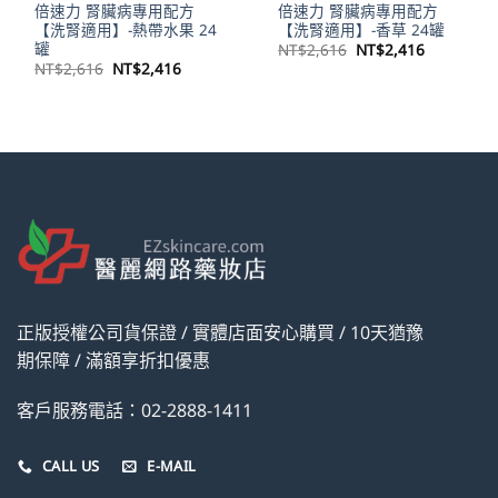
倍速力 腎臟病專用配方
倍速力 腎臟病專用配方
【洗腎適用】-熱帶水果 24
【洗腎適用】-香草 24罐
罐
原
目
NT$
2,616
NT$
2,416
始
前
原
目
NT$
2,616
NT$
2,416
價
價
始
前
格：
格：
價
價
NT$2,616。
NT$2,41
格：
格：
NT$2,616。
NT$2,416。
正版授權公司貨保證 / 實體店面安心購買 / 10天猶豫
期保障 / 滿額享折扣優惠
客戶服務電話：02-2888-1411
CALL US
E-MAIL