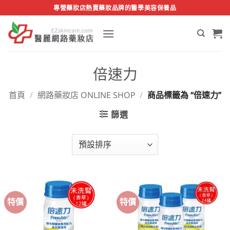
Skip
專營藥妝店熱賣藥妝品牌的醫學美容保養品
to
content
倍速力
首頁
/
網路藥妝店 ONLINE SHOP
/
商品標籤為 “倍速力”
篩選
特價
特價