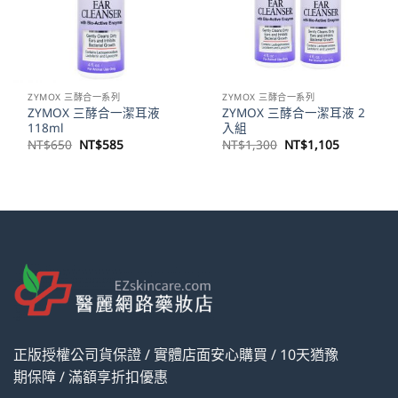
ZYMOX 三酵合一系列
ZYMOX 三酵合一系列
ZYMOX 三酵合一潔耳液
ZYMOX 三酵合一潔耳液 2
118ml
入組
原
目
原
目
NT$
650
NT$
585
NT$
1,300
NT$
1,105
始
前
始
前
價
價
價
價
格：
格：
格：
格：
NT$650。
NT$585。
NT$1,300。
NT$1,10
正版授權公司貨保證 / 實體店面安心購買 / 10天猶豫
期保障 / 滿額享折扣優惠