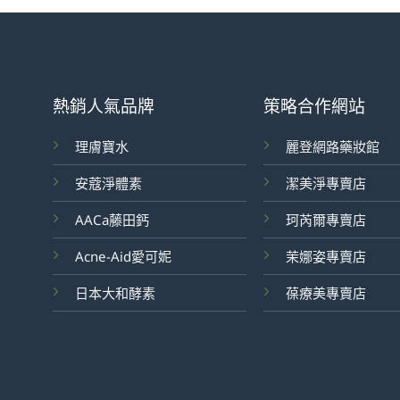
熱銷人氣品牌
策略合作網站
理膚寶水
麗登網路藥妝館
安蔻淨體素
潔美淨專賣店
AACa藤田鈣
珂芮爾專賣店
Acne-Aid愛可妮
茉娜姿專賣店
日本大和酵素
葆療美專賣店