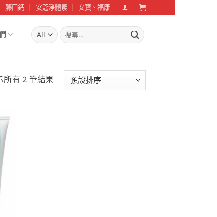
藤田鈣
安蔻淨體素
女寶、福康
搜
們
尋
關
鍵
字:
示所有 2 筆結果