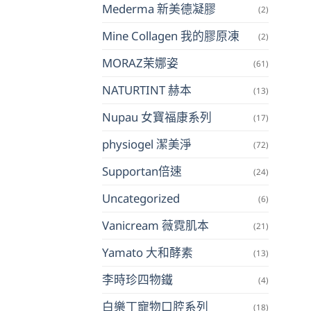
Mederma 新美德凝膠
(2)
Mine Collagen 我的膠原凍
(2)
MORAZ茉娜姿
(61)
NATURTINT 赫本
(13)
Nupau 女寶福康系列
(17)
physiogel 潔美淨
(72)
Supportan倍速
(24)
Uncategorized
(6)
Vanicream 薇霓肌本
(21)
Yamato 大和酵素
(13)
李時珍四物鐵
(4)
白樂丁寵物口腔系列
(18)