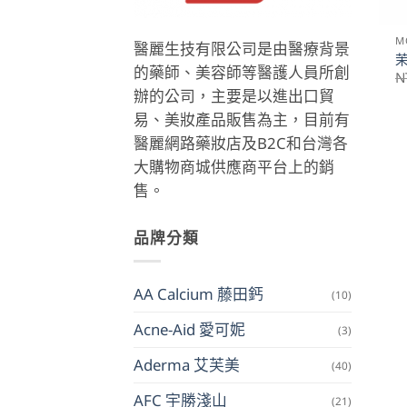
M
醫麗生技有限公司是由醫療背景
茉
的藥師、美容師等醫護人員所創
N
辦的公司，主要是以進出口貿
易、美妝產品販售為主，目前有
醫麗網路藥妝店及B2C和台灣各
大購物商城供應商平台上的銷
售。
品牌分類
AA Calcium 藤田鈣
(10)
Acne-Aid 愛可妮
(3)
Aderma 艾芙美
(40)
AFC 宇勝淺山
(21)