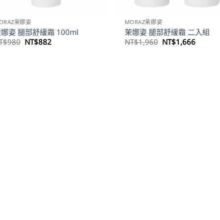
ORAZ茉娜姿
MORAZ茉娜姿
娜姿 腿部舒緩霜 100ml
茉娜姿 腿部舒緩霜 二入組
原
目
原
目
T$
980
NT$
882
NT$
1,960
NT$
1,666
始
前
始
前
價
價
價
價
格：
格：
格：
格：
NT$980。
NT$882。
NT$1,960。
NT$1,