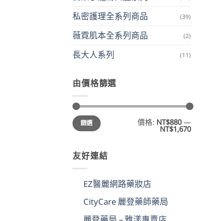
私密護理全系列商品
(39)
薇霓肌本全系列商品
(2)
長大人系列
(11)
由價格篩選
最
最
價格:
NT$880
—
篩選
低
高
NT$1,670
價
價
格
格
友好連結
EZ醫麗網路藥妝店
CityCare 麗登藥師藥局
麗登藥局 – 雅漾專賣店