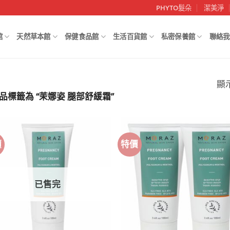
PHYTO髮朵
潔美淨
館
天然草本館
保健食品館
生活百貨館
私密保養館
聯絡我
顯
品標籤為 “茉娜姿 腿部舒緩霜”
價
特價
已售完