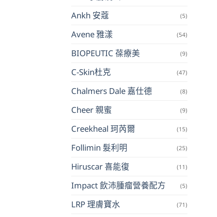
Ankh 安蔻
(5)
Avene 雅漾
(54)
BIOPEUTIC 葆療美
(9)
C-Skin杜克
(47)
Chalmers Dale 嘉仕德
(8)
Cheer 親蜜
(9)
Creekheal 珂芮爾
(15)
Follimin 髮利明
(25)
Hiruscar 喜能復
(11)
Impact 飲沛腫瘤營養配方
(5)
LRP 理膚寶水
(71)