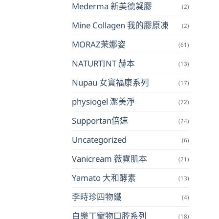
Mederma 新美德凝膠
(2)
Mine Collagen 我的膠原凍
(2)
MORAZ茉娜姿
(61)
NATURTINT 赫本
(13)
Nupau 女寶福康系列
(17)
physiogel 潔美淨
(72)
Supportan倍速
(24)
Uncategorized
(6)
Vanicream 薇霓肌本
(21)
Yamato 大和酵素
(13)
李時珍四物鐵
(4)
白樂丁寵物口腔系列
(18)