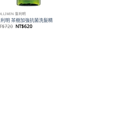
OLLIMIN 髮利明
髮利明 茶樹加強抗菌洗髮精
原
目
T$
720
NT$
620
始
前
價
價
格：
格：
NT$720。
NT$620。