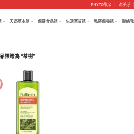
PHYTO髮朵
潔美淨
館
天然草本館
保健食品館
生活百貨館
私密保養館
聯絡我
品標籤為 “茶樹”
價