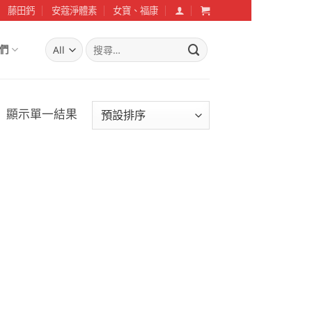
藤田鈣
安蔻淨體素
女寶、福康
搜
們
尋
關
鍵
字:
顯示單一結果