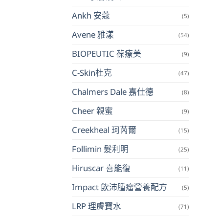
Ankh 安蔻
(5)
Avene 雅漾
(54)
BIOPEUTIC 葆療美
(9)
C-Skin杜克
(47)
Chalmers Dale 嘉仕德
(8)
Cheer 親蜜
(9)
Creekheal 珂芮爾
(15)
Follimin 髮利明
(25)
Hiruscar 喜能復
(11)
Impact 飲沛腫瘤營養配方
(5)
LRP 理膚寶水
(71)