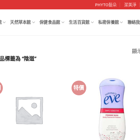
PHYTO髮朵
潔美淨
館
天然草本館
保健食品館
生活百貨館
私密保養館
聯絡我
顯
品標籤為 “陰道”
價
特價