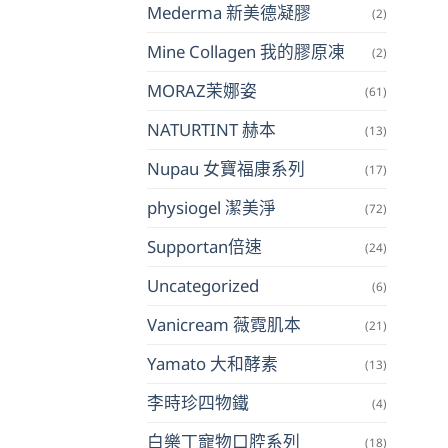
Mederma 新美德凝膠
(2)
Mine Collagen 我的膠原凍
(2)
MORAZ茉娜姿
(61)
NATURTINT 赫本
(13)
Nupau 女寶福康系列
(17)
physiogel 潔美淨
(72)
Supportan倍速
(24)
Uncategorized
(6)
Vanicream 薇霓肌本
(21)
Yamato 大和酵素
(13)
李時珍四物鐵
(4)
白樂丁寵物口腔系列
(18)