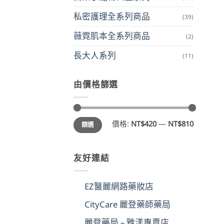
私密護理全系列商品
(39)
薇霓肌本全系列商品
(2)
長大人系列
(11)
由價格篩選
最
最
價格:
NT$420
—
NT$810
篩選
低
高
價
價
格
格
友好連結
EZ醫麗網路藥妝店
CityCare 麗登藥師藥局
麗登藥局 – 雅漾專賣店