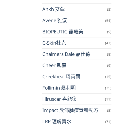
Ankh 安蔻
(5)
Avene 雅漾
(54)
BIOPEUTIC 葆療美
(9)
C-Skin杜克
(47)
Chalmers Dale 嘉仕德
(8)
Cheer 親蜜
(9)
Creekheal 珂芮爾
(15)
Follimin 髮利明
(25)
Hiruscar 喜能復
(11)
Impact 飲沛腫瘤營養配方
(5)
LRP 理膚寶水
(71)