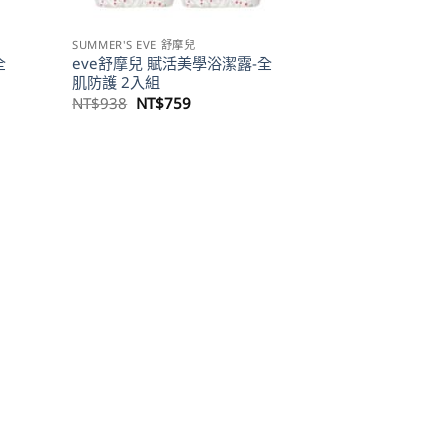
SUMMER'S EVE 舒摩兒
全
eve舒摩兒 賦活美學浴潔露-全
肌防護 2入組
原
目
NT$
938
NT$
759
始
前
價
價
格：
格：
NT$938。
NT$759。