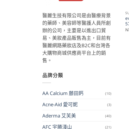
S
醫麗生技有限公司是由醫療背景
e
的藥師、美容師等醫護人員所創
5
N
辦的公司，主要是以進出口貿
易、美妝產品販售為主，目前有
醫麗網路藥妝店及B2C和台灣各
大購物商城供應商平台上的銷
售。
品牌分類
AA Calcium 藤田鈣
(10)
Acne-Aid 愛可妮
(3)
Aderma 艾芙美
(40)
AFC 宇勝淺山
(21)