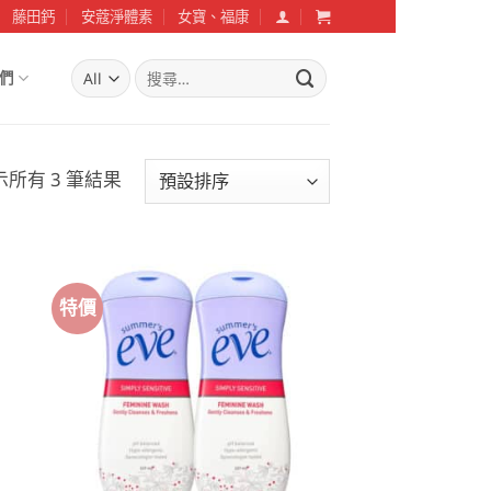
藤田鈣
安蔻淨體素
女寶、福康
搜
們
尋
關
鍵
字:
示所有 3 筆結果
特價