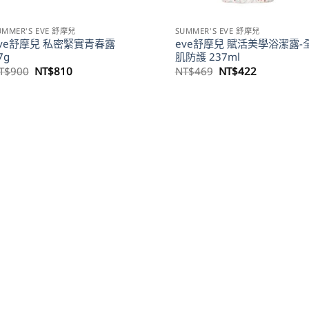
UMMER'S EVE 舒摩兒
SUMMER'S EVE 舒摩兒
ve舒摩兒 私密緊實青春露
eve舒摩兒 賦活美學浴潔露-
7g
肌防護 237ml
原
目
原
目
T$
900
NT$
810
NT$
469
NT$
422
始
前
始
前
價
價
價
價
格：
格：
格：
格：
NT$900。
NT$810。
NT$469。
NT$422。