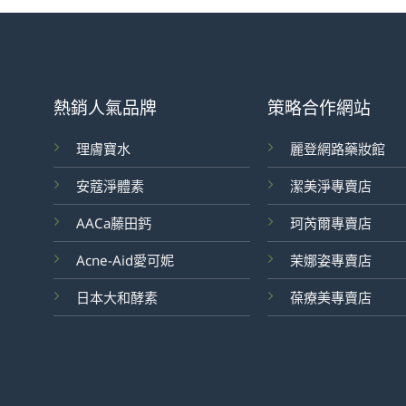
熱銷人氣品牌
策略合作網站
理膚寶水
麗登網路藥妝館
安蔻淨體素
潔美淨專賣店
AACa藤田鈣
珂芮爾專賣店
Acne-Aid愛可妮
茉娜姿專賣店
日本大和酵素
葆療美專賣店