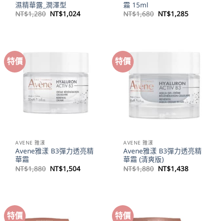
濕精華露_潤澤型
霜 15ml
原
目
原
目
NT$
1,280
NT$
1,024
NT$
1,680
NT$
1,285
始
前
始
前
價
價
價
價
格：
格：
格：
格：
NT$1,280。
NT$1,024。
NT$1,680。
NT$1,28
特價
特價
AVENE 雅漾
AVENE 雅漾
Avene雅漾 B3彈力透亮精
Avene雅漾 B3彈力透亮精
華霜
華霜 (清爽版)
原
目
原
目
NT$
1,880
NT$
1,504
NT$
1,880
NT$
1,438
始
前
始
前
價
價
價
價
格：
格：
格：
格：
NT$1,880。
NT$1,504。
NT$1,880。
NT$1,43
特價
特價