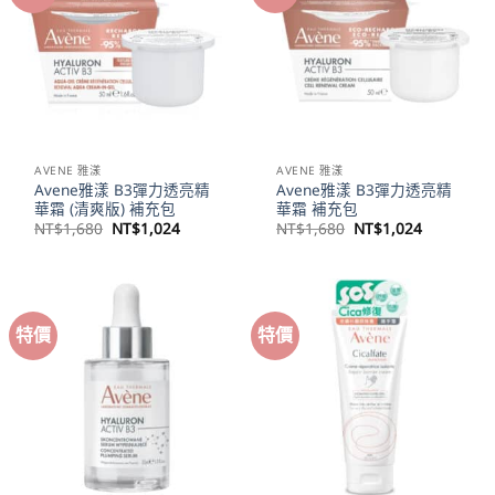
AVENE 雅漾
AVENE 雅漾
Avene雅漾 B3彈力透亮精
Avene雅漾 B3彈力透亮精
華霜 (清爽版) 補充包
華霜 補充包
原
目
原
目
NT$
1,680
NT$
1,024
NT$
1,680
NT$
1,024
始
前
始
前
價
價
價
價
格：
格：
格：
格：
NT$1,680。
NT$1,024。
NT$1,680。
NT$1,02
特價
特價