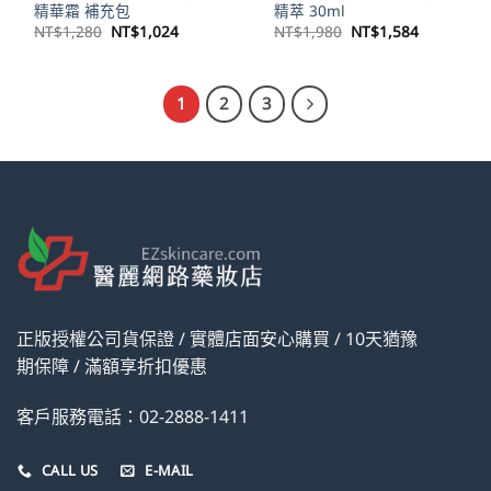
精華霜 補充包
精萃 30ml
原
目
原
目
NT$
1,280
NT$
1,024
NT$
1,980
NT$
1,584
始
前
始
前
價
價
價
價
格：
格：
格：
格：
NT$1,280。
NT$1,024。
NT$1,980。
NT$1,58
1
2
3
正版授權公司貨保證 / 實體店面安心購買 / 10天猶豫
期保障 / 滿額享折扣優惠
客戶服務電話：02-2888-1411
CALL US
E-MAIL