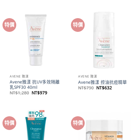
價
價
價
價
格：
格：
格：
格：
NT$1,080。
NT$864。
NT$1,280。
NT$1,02
特價
特價
AVENE 雅漾
AVENE 雅漾
Avene雅漾 抗UV多效隔離
Avene雅漾 控油抗痘精華
乳SPF30 40ml
原
目
NT$
790
NT$
632
始
前
原
目
NT$
1,280
NT$
979
價
價
始
前
格：
格：
價
價
NT$790。
NT$632。
格：
格：
NT$1,280。
NT$979。
特價
特價