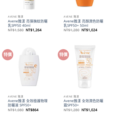
AVENE 雅漾
AVENE 雅漾
Avene雅漾 亮彈撫紋防曬
Avene雅漾 亮顏潤色防曬
乳SPF50 40ml
乳SPF50+ 50ml
原
目
原
目
NT$
1,580
NT$
1,264
NT$
1,280
NT$
1,024
始
前
始
前
價
價
價
價
格：
格：
格：
格：
NT$1,580。
NT$1,264。
NT$1,280。
NT$1,02
特價
特價
AVENE 雅漾
AVENE 雅漾
Avene雅漾 全效極護物理
Avene雅漾 全效潤色防曬
防曬液 SPF50+
霜SPF50+
原
目
原
目
NT$
1,080
NT$
864
NT$
1,280
NT$
1,024
始
前
始
前