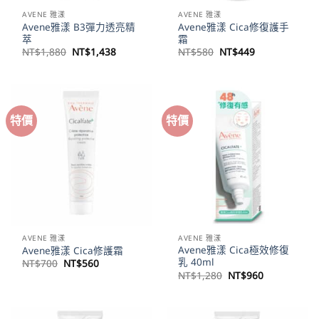
AVENE 雅漾
AVENE 雅漾
Avene雅漾 B3彈力透亮精
Avene雅漾 Cica修復護手
萃
霜
原
目
原
目
NT$
1,880
NT$
1,438
NT$
580
NT$
449
始
前
始
前
價
價
價
價
格：
格：
格：
格：
NT$1,880。
NT$1,438。
NT$580。
NT$449。
特價
特價
AVENE 雅漾
AVENE 雅漾
Avene雅漾 Cica極效修復
Avene雅漾 Cica修護霜
乳 40ml
原
目
NT$
700
NT$
560
始
前
原
目
NT$
1,280
NT$
960
價
價
始
前
格：
格：
價
價
NT$700。
NT$560。
格：
格：
NT$1,280。
NT$960。