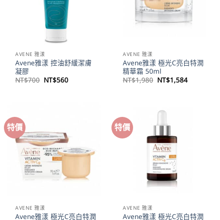
AVENE 雅漾
AVENE 雅漾
Avene雅漾 控油舒緩潔膚
Avene雅漾 極光C亮白特潤
凝膠
精華霜 50ml
原
目
原
目
NT$
700
NT$
560
NT$
1,980
NT$
1,584
始
前
始
前
價
價
價
價
格：
格：
格：
格：
NT$700。
NT$560。
NT$1,980。
NT$1,58
特價
特價
AVENE 雅漾
AVENE 雅漾
Avene雅漾 極光C亮白特潤
Avene雅漾 極光C亮白特潤