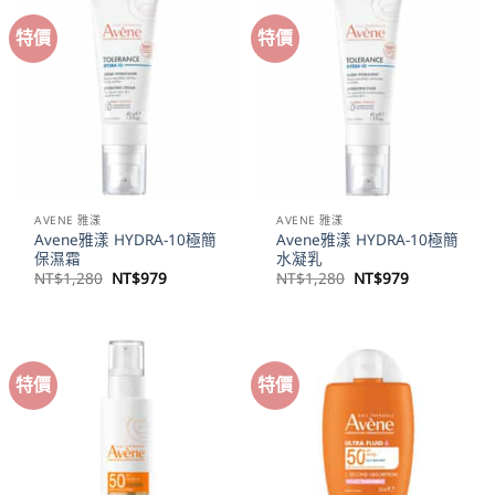
特價
特價
AVENE 雅漾
AVENE 雅漾
Avene雅漾 HYDRA-10極簡
Avene雅漾 HYDRA-10極簡
保濕霜
水凝乳
原
目
原
目
NT$
1,280
NT$
979
NT$
1,280
NT$
979
始
前
始
前
價
價
價
價
格：
格：
格：
格：
NT$1,280。
NT$979。
NT$1,280。
NT$979。
特價
特價