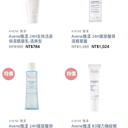
AVENE 雅漾
AVENE 雅漾
Avene雅漾 24H全效活泉
Avene雅漾 24H玻尿酸保
保濕精華乳-清爽型
濕精華露
原
目
原
目
NT$
980
NT$
784
NT$
1,280
NT$
1,024
始
前
始
前
價
價
價
價
格：
格：
格：
格：
NT$980。
NT$784。
NT$1,280。
NT$1,02
特價
特價
AVENE 雅漾
AVENE 雅漾
Avene雅漾 24H玻尿酸保
Avene雅漾 B3彈力撫紋眼