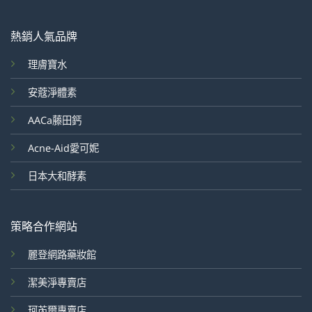
熱銷人氣品牌
理膚寶水
安蔻淨體素
AACa藤田鈣
Acne-Aid愛可妮
日本大和酵素
策略合作網站
麗登網路藥妝館
潔美淨專賣店
珂芮爾專賣店