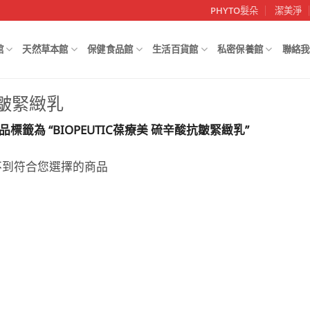
PHYTO髮朵
潔美淨
館
天然草本館
保健食品館
生活百貨館
私密保養館
聯絡我
抗皺緊緻乳
品標籤為 “BIOPEUTIC葆療美 硫辛酸抗皺緊緻乳”
不到符合您選擇的商品