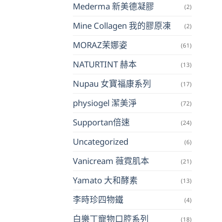
Mederma 新美德凝膠
(2)
Mine Collagen 我的膠原凍
(2)
MORAZ茉娜姿
(61)
NATURTINT 赫本
(13)
Nupau 女寶福康系列
(17)
physiogel 潔美淨
(72)
Supportan倍速
(24)
Uncategorized
(6)
Vanicream 薇霓肌本
(21)
Yamato 大和酵素
(13)
李時珍四物鐵
(4)
白樂丁寵物口腔系列
(18)