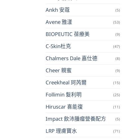
Ankh 安蔻
(5)
Avene 雅漾
(53)
BIOPEUTIC 葆療美
(9)
C-Skin杜克
(47)
Chalmers Dale 嘉仕德
(8)
Cheer 親蜜
(9)
Creekheal 珂芮爾
(15)
Follimin 髮利明
(25)
Hiruscar 喜能復
(11)
Impact 飲沛腫瘤營養配方
(5)
LRP 理膚寶水
(71)