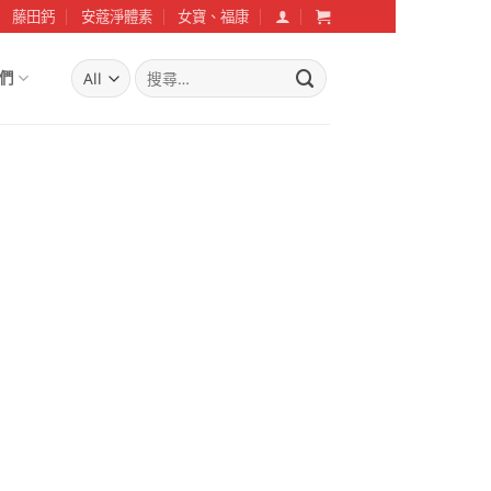
藤田鈣
安蔻淨體素
女寶、福康
搜
們
尋
關
鍵
字: