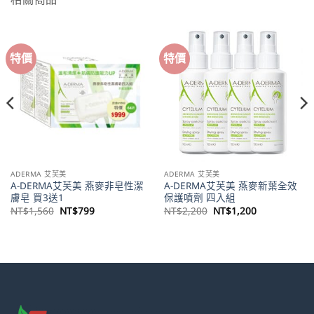
特價
特價
ADERMA 艾芙美
ADERMA 艾芙美
A-DERMA艾芙美 燕麥非皂性潔
A-DERMA艾芙美 燕麥新葉全效
膚皂 買3送1
保護噴劑 四入組
原
目
原
目
NT$
1,560
NT$
799
NT$
2,200
NT$
1,200
始
前
始
前
價
價
價
價
格：
格：
格：
格：
NT$1,560。
NT$799。
NT$2,200。
NT$1,200。