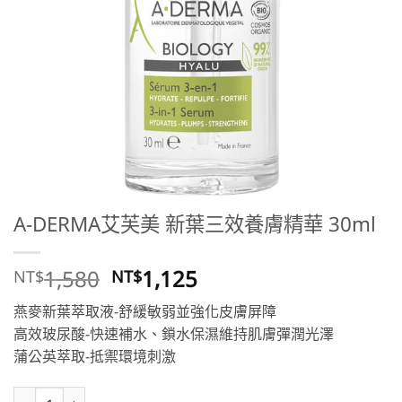
A-DERMA艾芙美 新葉三效養膚精華 30ml
原
目
1,580
1,125
NT$
NT$
始
前
燕麥新葉萃取液-舒緩敏弱並強化皮膚屏障
價
價
高效玻尿酸-快速補水、鎖水保濕維持肌膚彈潤光澤
格：
格：
蒲公英萃取-抵禦環境刺激
NT$1,580。
NT$1,125。
A-DERMA艾芙美 新葉三效養膚精華 30ml 數量