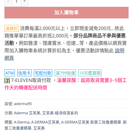
加入購物車
消費每滿2,000元以上，立即現金減免200元...依此
滿額折
類推單筆訂單最高折抵2,000元。
部分品牌商品不參與優惠
活動，
例如雅漾、理膚寶水、倍速...等，產品價格以網頁實
際加入購物車系統計算折扣為主，優惠活動詳情點此
說明
網頁
ATM
信用卡
宅配付款
滿799免運
10天鑑賞期
7-ELEVEN取貨付款
，
溫馨提醒：超商取貨需要3~5個工
作天的轉運配送時間
貨號:
aderma95
分類:
Aderma 艾芙美
,
艾芙美-極淨保濕系列
標籤:
A-Derma
,
A-DERMA艾芙美
,
A-DERMA艾芙美 新葉三效養膚精華
,
新
葉三效養膚精華
,
艾芙美