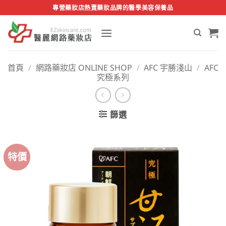
Skip
專營藥妝店熱賣藥妝品牌的醫學美容保養品
to
content
首頁
/
網路藥妝店 ONLINE SHOP
/
AFC 宇勝淺山
/
AFC
究極系列
篩選
特價