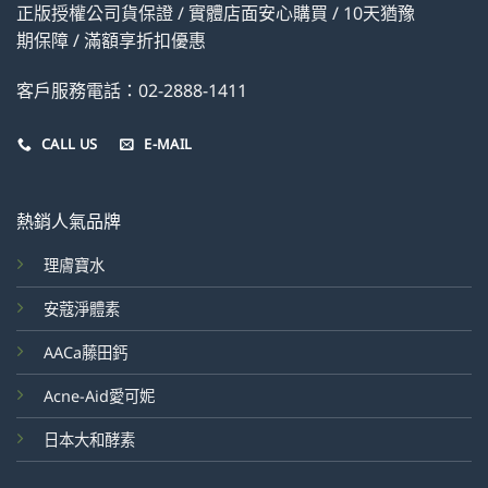
正版授權公司貨保證 / 實體店面安心購買 / 10天猶豫
期保障 / 滿額享折扣優惠
客戶服務電話：02-2888-1411
CALL US
E-MAIL
熱銷人氣品牌
理膚寶水
安蔻淨體素
AACa藤田鈣
Acne-Aid愛可妮
日本大和酵素