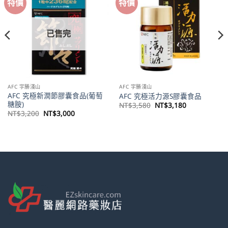
特價
特價
已售完
AFC 宇勝淺山
AFC 宇勝淺山
AFC 究極新潤節膠囊食品(葡萄
AFC 究極活力源S膠囊食品
糖胺)
原
目
NT$
3,580
NT$
3,180
始
前
原
目
NT$
3,200
NT$
3,000
價
價
始
前
格：
格：
價
價
NT$3,580。
NT$3,180。
格：
格：
。
NT$3,200。
NT$3,000。