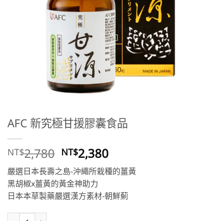
AFC 新究極甘援膠囊食品
原
目
2,780
2,380
NT$
NT$
始
前
嚴選日本長壽之島-沖繩所栽種的薑黃
價
價
黑胡椒x薑黃的黃金神助力
格：
格：
日本本草製藥嚴選漢方素材-朝鮮薊
NT$2,780。
NT$2,380。
AFC 新究極甘援膠囊食品 數量