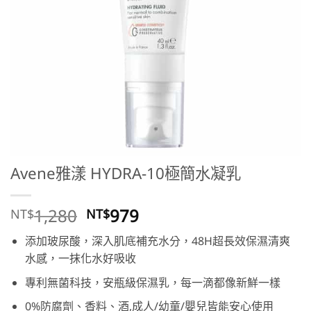
Avene雅漾 HYDRA-10極簡水凝乳
原
目
1,280
979
NT$
NT$
始
前
添加玻尿酸，深入肌底補充水分，48H超長效保濕清爽
價
價
水感，一抹化水好吸收
格：
格：
NT$1,280。
NT$979。
專利無菌科技，安瓶級保濕乳，每一滴都像新鮮一樣
0%防腐劑、香料、酒,成人/幼童/嬰兒皆能安心使用