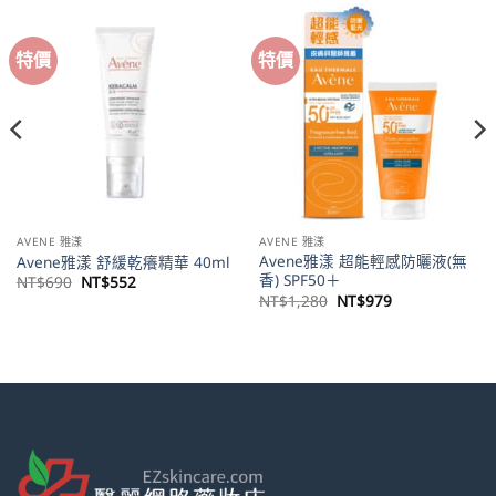
特價
特價
AVENE 雅漾
AVENE 雅漾
Avene雅漾 超能輕感防曬液(無
Avene雅漾 舒緩乾癢精華 40ml
香) SPF50＋
原
目
NT$
690
NT$
552
始
前
原
目
NT$
1,280
NT$
979
價
價
始
前
格：
格：
價
價
NT$690。
NT$552。
格：
格：
NT$1,280。
NT$979。