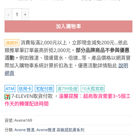
Avene雅漾 HYDRA-10極簡水凝乳 數量
加入購物車
消費每滿2,000元以上，立即現金減免200元...依此
滿額折
類推單筆訂單最高折抵2,000元。
部分品牌商品不參與優惠
活動，
例如雅漾、理膚寶水、倍速...等，產品價格以網頁實
際加入購物車系統計算折扣為主，優惠活動詳情點此
說明
網頁
ATM
信用卡
宅配付款
滿799免運
10天鑑賞期
7-ELEVEN取貨付款
，
溫馨提醒：超商取貨需要3~5個工
作天的轉運配送時間
貨號:
Avene169
分類:
Avene 雅漾
,
Avene雅漾 高敏感肌膚系列