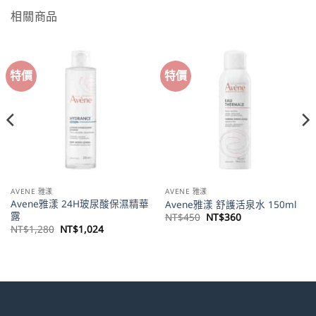
相關商品
特價
特價
AVENE 雅漾
AVENE 雅漾
Avene雅漾 24H玻尿酸保濕精華
Avene雅漾 舒護活泉水 150ml
露
原
目
NT$
450
NT$
360
始
前
原
目
NT$
1,280
NT$
1,024
價
價
始
前
格：
格：
價
價
NT$450。
NT$360。
格：
格：
NT$1,280。
NT$1,024。