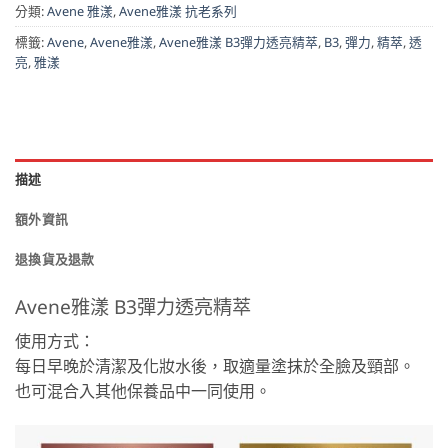
分類:
Avene 雅漾
,
Avene雅漾 抗老系列
標籤:
Avene
,
Avene雅漾
,
Avene雅漾 B3彈力透亮精萃
,
B3
,
彈力
,
精萃
,
透
亮
,
雅漾
描述
額外資訊
退換貨及退款
Avene雅漾 B3彈力透亮精萃
使用方式：
每日早晚於清潔及化妝水後，取適量塗抹於全臉及頸部。
也可混合入其他保養品中一同使用。