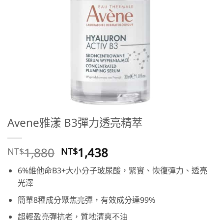
Avene雅漾 B3彈力透亮精萃
原
目
1,880
1,438
NT$
NT$
始
前
6%維他命B3+大小分子玻尿酸，緊實、恢復彈力、透亮
價
價
光澤
格：
格：
NT$1,880。
NT$1,438。
簡單8種成分聚焦亮彈，有效成分達99%
超輕盈亮彈抗老，質地清爽不油