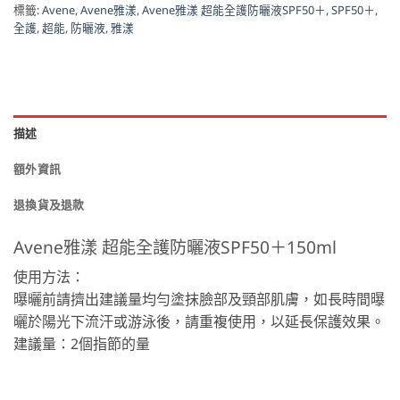
標籤:
Avene
,
Avene雅漾
,
Avene雅漾 超能全護防曬液SPF50＋
,
SPF50＋
,
全護
,
超能
,
防曬液
,
雅漾
描述
額外資訊
退換貨及退款
Avene雅漾 超能全護防曬液SPF50＋150ml
使用方法：
曝曬前請擠出建議量均勻塗抹臉部及頸部肌膚，如長時間曝
曬於陽光下流汗或游泳後，請重複使用，以延長保護效果。
建議量：2個指節的量