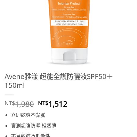
Avene雅漾 超能全護防曬液SPF50＋
150ml
原
目
1,980
1,512
NT$
NT$
始
前
立即乾爽不黏膩
價
價
格：
格：
實測超強防曬 輕透薄
NT$1,980。
NT$1,512。
不易致痘及低敏性