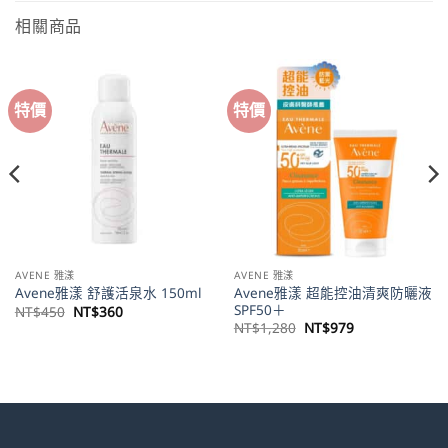
相關商品
特價
特價
AVENE 雅漾
AVENE 雅漾
Avene雅漾 超能控油清爽防曬液
Avene雅漾 舒護活泉水 150ml
SPF50＋
原
目
NT$
450
NT$
360
始
前
原
目
NT$
1,280
NT$
979
價
價
始
前
格：
格：
價
價
NT$450。
NT$360。
格：
格：
。
NT$1,280。
NT$979。