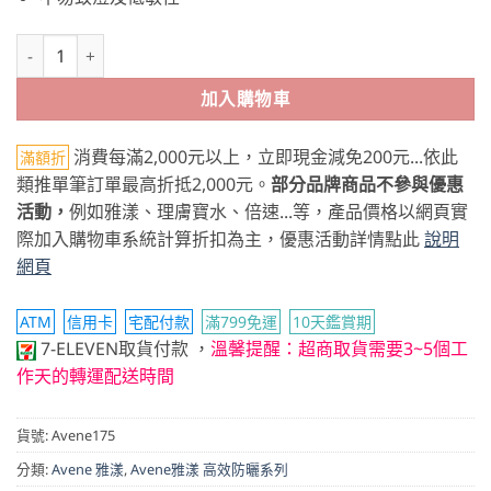
Avene雅漾 超能全護防曬液SPF50＋150ml 數量
加入購物車
消費每滿2,000元以上，立即現金減免200元...依此
滿額折
類推單筆訂單最高折抵2,000元。
部分品牌商品不參與優惠
活動，
例如雅漾、理膚寶水、倍速...等，產品價格以網頁實
際加入購物車系統計算折扣為主，優惠活動詳情點此
說明
網頁
ATM
信用卡
宅配付款
滿799免運
10天鑑賞期
7-ELEVEN取貨付款
，
溫馨提醒：超商取貨需要3~5個工
作天的轉運配送時間
貨號:
Avene175
分類:
Avene 雅漾
,
Avene雅漾 高效防曬系列