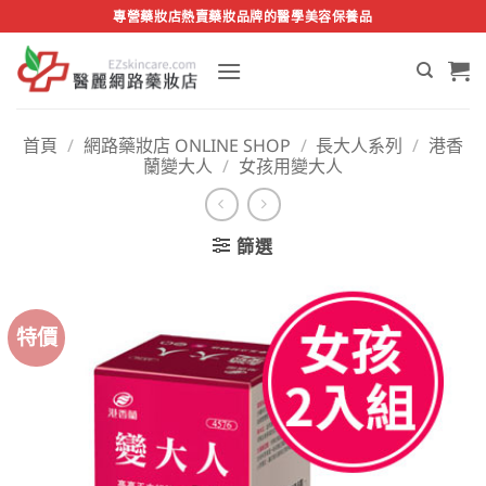
Skip
專營藥妝店熱賣藥妝品牌的醫學美容保養品
to
content
首頁
/
網路藥妝店 ONLINE SHOP
/
長大人系列
/
港香
蘭變大人
/
女孩用變大人
篩選
特價