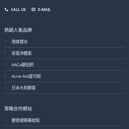
CALL US
E-MAIL
熱銷人氣品牌
理膚寶水
安蔻淨體素
AACa藤田鈣
Acne-Aid愛可妮
日本大和酵素
策略合作網站
麗登網路藥妝館