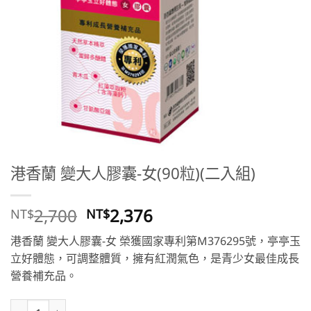
港香蘭 變大人膠囊-女(90粒)(二入組)
原
目
2,700
2,376
NT$
NT$
始
前
港香蘭 變大人膠囊-女 榮獲國家專利第M376295號，亭亭玉
價
價
立好體態，可調整體質，擁有紅潤氣色，是青少女最佳成長
格：
格：
營養補充品。
NT$2,700。
NT$2,376。
港香蘭 變大人膠囊-女(90粒)(二入組) 數量