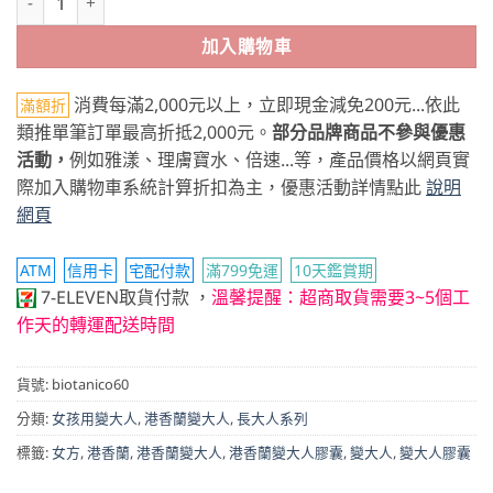
加入購物車
消費每滿2,000元以上，立即現金減免200元...依此
滿額折
類推單筆訂單最高折抵2,000元。
部分品牌商品不參與優惠
活動，
例如雅漾、理膚寶水、倍速...等，產品價格以網頁實
際加入購物車系統計算折扣為主，優惠活動詳情點此
說明
網頁
ATM
信用卡
宅配付款
滿799免運
10天鑑賞期
7-ELEVEN取貨付款
，
溫馨提醒：超商取貨需要3~5個工
作天的轉運配送時間
貨號:
biotanico60
分類:
女孩用變大人
,
港香蘭變大人
,
長大人系列
標籤:
女方
,
港香蘭
,
港香蘭變大人
,
港香蘭變大人膠囊
,
變大人
,
變大人膠囊