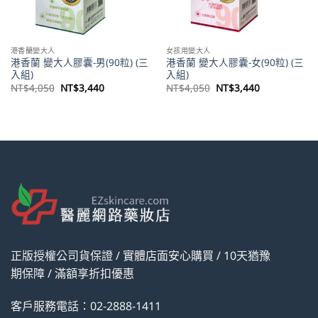
港香蘭變大人
女孩用變大人
港香蘭 變大人膠囊-男(90粒) (三
港香蘭 變大人膠囊-女(90粒) (三
入組)
入組)
原
目
原
目
NT$
4,050
NT$
3,440
NT$
4,050
NT$
3,440
始
前
始
前
價
價
價
價
格：
格：
格：
格：
。
NT$4,050。
NT$3,440。
NT$4,050。
NT$3,440。
正版授權公司貨保證 / 實體店面安心購買 / 10天猶豫
期保障 / 滿額享折扣優惠
客戶服務電話：02-2888-1411