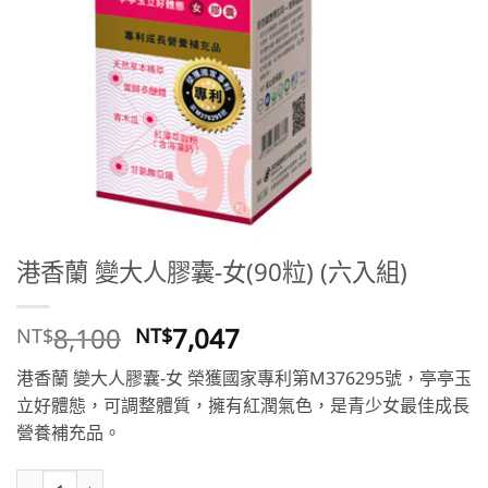
港香蘭 變大人膠囊-女(90粒) (六入組)
原
目
8,100
7,047
NT$
NT$
始
前
港香蘭 變大人膠囊-女 榮獲國家專利第M376295號，亭亭玉
價
價
立好體態，可調整體質，擁有紅潤氣色，是青少女最佳成長
格：
格：
營養補充品。
NT$8,100。
NT$7,047。
港香蘭 變大人膠囊-女(90粒) (六入組) 數量