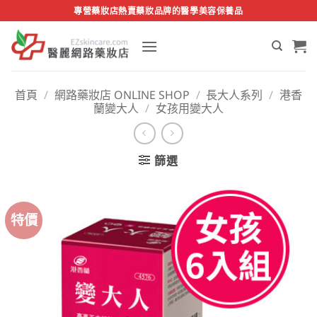
Skip
專營藥妝店熱賣藥妝品牌的醫學美容保養品
to
content
首頁
/
網路藥妝店 ONLINE SHOP
/
長大人系列
/
港香
蘭變大人
/
女孩用變大人
篩選
特價