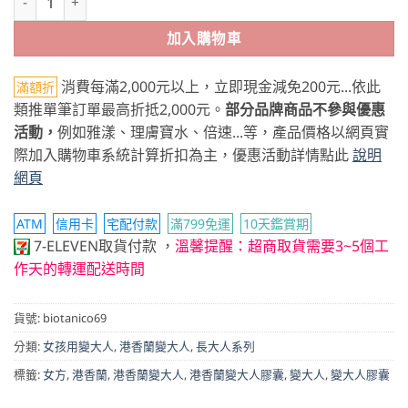
加入購物車
消費每滿2,000元以上，立即現金減免200元...依此
滿額折
類推單筆訂單最高折抵2,000元。
部分品牌商品不參與優惠
活動，
例如雅漾、理膚寶水、倍速...等，產品價格以網頁實
際加入購物車系統計算折扣為主，優惠活動詳情點此
說明
網頁
ATM
信用卡
宅配付款
滿799免運
10天鑑賞期
7-ELEVEN取貨付款
，
溫馨提醒：超商取貨需要3~5個工
作天的轉運配送時間
貨號:
biotanico69
分類:
女孩用變大人
,
港香蘭變大人
,
長大人系列
標籤:
女方
,
港香蘭
,
港香蘭變大人
,
港香蘭變大人膠囊
,
變大人
,
變大人膠囊