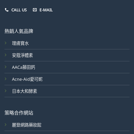
CALL US
E-MAIL
熱銷人氣品牌
理膚寶水
安蔻淨體素
AACa藤田鈣
Acne-Aid愛可妮
日本大和酵素
策略合作網站
麗登網路藥妝館