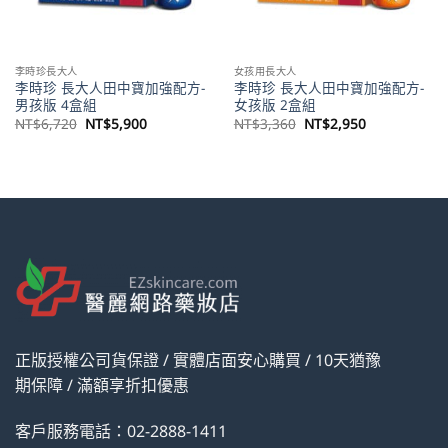
李時珍長大人
女孩用長大人
李時珍 長大人田中寶加強配方-
李時珍 長大人田中寶加強配方-
男孩版 4盒組
女孩版 2盒組
原
目
原
目
NT$
6,720
NT$
5,900
NT$
3,360
NT$
2,950
始
前
始
前
價
價
價
價
格：
格：
格：
格：
。
NT$6,720。
NT$5,900。
NT$3,360。
NT$2,950。
正版授權公司貨保證 / 實體店面安心購買 / 10天猶豫
期保障 / 滿額享折扣優惠
客戶服務電話：02-2888-1411