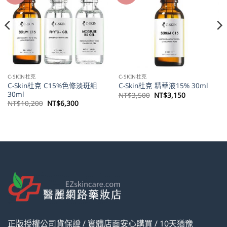
C-SKIN杜克
C-SKIN杜克
C-Skin杜克 C15%色修淡斑組
C-Skin杜克 精華液15% 30ml
30ml
原
目
NT$
3,500
NT$
3,150
始
前
原
目
NT$
10,200
NT$
6,300
價
價
始
前
格：
格：
價
價
NT$3,500。
NT$3,150。
格：
格：
。
NT$10,200。
NT$6,300。
正版授權公司貨保證 / 實體店面安心購買 / 10天猶豫