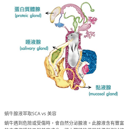
蝸牛腺液萃取SCA vs 美容
蝸牛遇到危險或受傷時，會自然分泌腺液。此腺液含有豐富