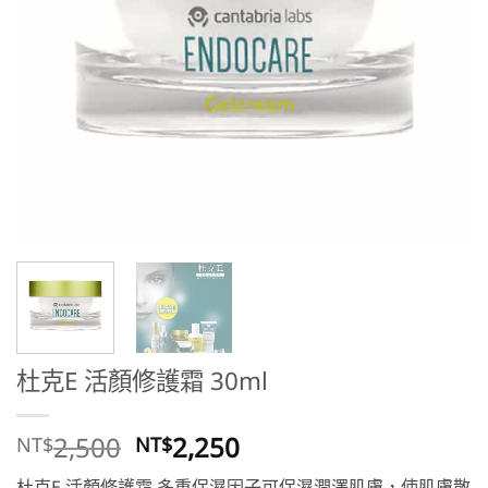
杜克E 活顏修護霜 30ml
原
目
2,500
2,250
NT$
NT$
始
前
杜克E 活顏修護霜 多重保濕因子可保濕潤澤肌膚，使肌膚散