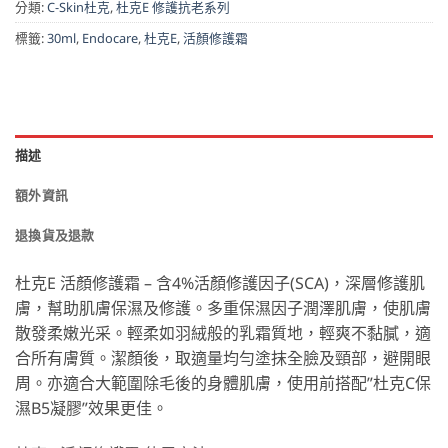
分類:
C-Skin杜克
,
杜克E 修護抗老系列
標籤:
30ml
,
Endocare
,
杜克E
,
活顏修護霜
描述
額外資訊
退換貨及退款
杜克E 活顏修護霜 – 含4%活顏修護因子(SCA)，深層修護肌
膚，幫助肌膚保濕及修護。多重保濕因子潤澤肌膚，使肌膚
散發柔嫩光采。輕柔如羽絨般的乳霜質地，輕爽不黏膩，適
合所有膚質。潔顏後，取適量均勻塗抹全臉及頸部，避開眼
周。亦適合大範圍除毛後的身體肌膚，使用前搭配”杜克C保
濕B5凝膠”效果更佳。