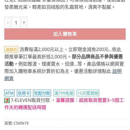
價
價
發柔嫩光采。輕柔如羽绒般的乳霜質地，清爽不黏膩。
格：
格：
NT$2,500。
NT$2,250。
杜克E 活顏修護霜 30ml 數量
加入購物車
消費每滿2,000元以上，立即現金減免200元...依此
滿額折
類推單筆訂單最高折抵2,000元。
部分品牌商品不參與優惠
活動，
例如雅漾、理膚寶水、倍速...等，產品價格以網頁實
際加入購物車系統計算折扣為主，優惠活動詳情點此
說明
網頁
ATM
信用卡
宅配付款
滿799免運
10天鑑賞期
7-ELEVEN取貨付款
，
溫馨提醒：超商取貨需要3~5個工
作天的轉運配送時間
貨號:
CSKIN19