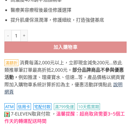
價
價
格：
格：
醫療美容療程後最佳修護選擇
NT$6,000。
NT$4,500。
提升肌膚保濕潤澤，修護細紋，打造強健基底
Endocare杜克E 活顏精華液 第二件半價組 數量
加入購物車
消費每滿2,000元以上，立即現金減免200元...依此
滿額折
類推單筆訂單最高折抵2,000元。
部分品牌商品不參與優惠
活動，
例如雅漾、理膚寶水、倍速...等，產品價格以網頁實
際加入購物車系統計算折扣為主，優惠活動詳情點此
說明
網頁
ATM
信用卡
宅配付款
滿799免運
10天鑑賞期
7-ELEVEN取貨付款
，
溫馨提醒：超商取貨需要3~5個工
作天的轉運配送時間