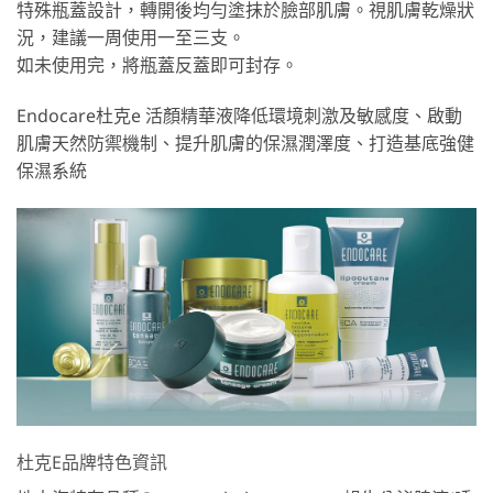
特殊瓶蓋設計，轉開後均勻塗抹於臉部肌膚。視肌膚乾燥狀
況，建議一周使用一至三支。
如未使用完，將瓶蓋反蓋即可封存。
Endocare杜克e 活顏精華液降低環境刺激及敏感度、啟動
肌膚天然防禦機制、提升肌膚的保濕潤澤度、打造基底強健
保濕系統
杜克E品牌特色資訊