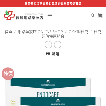
Skip
專營藥妝店熱賣藥妝品牌的醫學美容保養品
to
content
首頁
/
網路藥妝店 ONLINE SHOP
/
C-SKIN杜克
/
杜克
超值特惠組合
篩選
特價