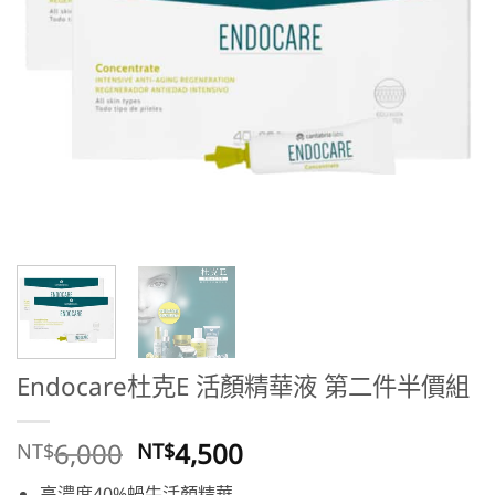
Endocare杜克E 活顏精華液 第二件半價組
原
目
6,000
4,500
NT$
NT$
始
前
高濃度40%蝸牛活顏精華