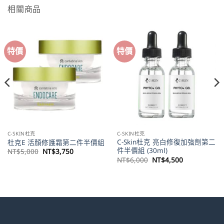
相關商品
特價
特價
C-SKIN杜克
C-SKIN杜克
C-Skin杜克 亮白修復加強劑第二
杜克E 活顏修護霜第二件半價組
件半價組 (30ml)
原
目
NT$
5,000
NT$
3,750
始
前
原
目
NT$
6,000
NT$
4,500
價
價
始
前
格：
格：
價
價
NT$5,000。
NT$3,750。
格：
格：
。
NT$6,000。
NT$4,500。