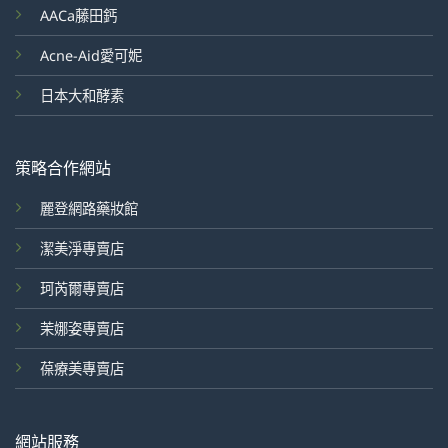
AACa藤田鈣
Acne-Aid愛可妮
日本大和酵素
策略合作網站
麗登網路藥妝館
潔美淨專賣店
珂芮爾專賣店
茉娜姿專賣店
葆療美專賣店
網站服務