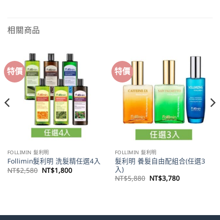
相關商品
特價
特價
FOLLIMIN 髮利明
FOLLIMIN 髮利明
髮利明 養髮自由配組合(任選3
Follimin髮利明 洗髮精任選4入
入)
原
目
NT$
2,580
NT$
1,800
始
前
原
目
NT$
5,880
NT$
3,780
價
價
始
前
格：
格：
價
價
。
NT$2,580。
NT$1,800。
格：
格：
NT$5,880。
NT$3,780。