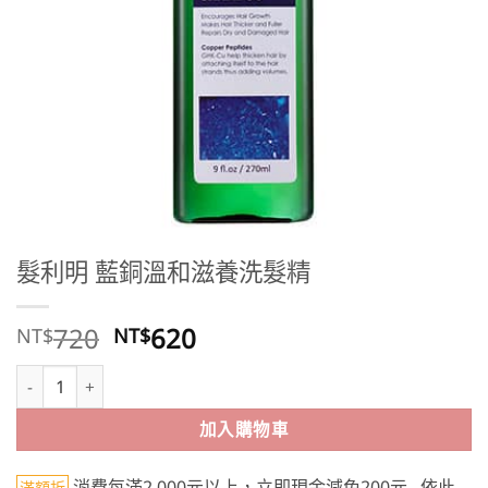
髮利明 藍銅溫和滋養洗髮精
原
目
720
620
NT$
NT$
始
前
髮利明 藍銅溫和滋養洗髮精 數量
價
價
格：
格：
加入購物車
NT$720。
NT$620。
消費每滿2,000元以上，立即現金減免200元...依此
滿額折