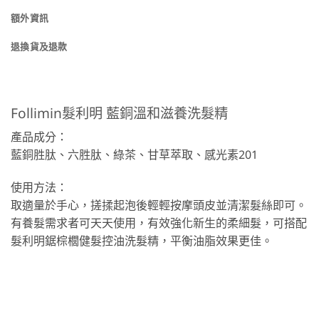
額外資訊
退換貨及退款
Follimin髮利明 藍銅溫和滋養洗髮精
產品成分：
藍銅胜肽、六胜肽、綠茶、甘草萃取、感光素201
使用方法：
取適量於手心，搓揉起泡後輕輕按摩頭皮並清潔髮絲即可。
有養髮需求者可天天使用，有效強化新生的柔細髮，可搭配
髮利明鋸棕櫚健髮控油洗髮精，平衡油脂效果更佳。