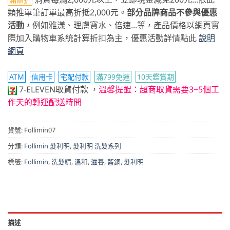
類推單筆訂單最高折抵2,000元。
部分品牌商品不參與優惠
活動，
例如雅漾、理膚寶水、倍速...等，產品價格以網頁實
際加入購物車系統計算折扣為主，優惠活動詳情點此
說明
網頁
ATM
信用卡
宅配付款
滿799免運
10天鑑賞期
7-ELEVEN取貨付款
，
溫馨提醒：超商取貨需要3~5個工
作天的轉運配送時間
貨號:
Follimin07
分類:
Follimin 髮利明
,
髮利明 洗髮系列
標籤:
Follimin
,
洗髮精
,
溫和
,
滋養
,
藍銅
,
髮利明
描述