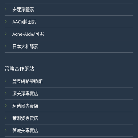
安蔻淨體素
AACa藤田鈣
Acne-Aid愛可妮
日本大和酵素
策略合作網站
麗登網路藥妝館
潔美淨專賣店
珂芮爾專賣店
茉娜姿專賣店
葆療美專賣店