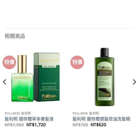
相關商品
特價
特價
FOLLIMIN 髮利明
FOLLIMIN 髮利明
髮利明 鋸棕櫚草本養髮液
髮利明 鋸棕櫚健髮控油洗髮精
原
目
原
目
NT$
1,960
NT$
1,720
NT$
720
NT$
620
始
前
始
前
價
價
價
價
格：
格：
格：
格：