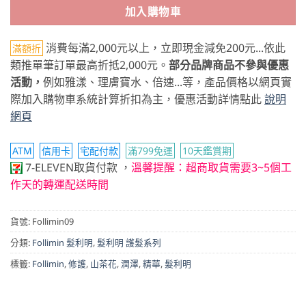
加入購物車
消費每滿2,000元以上，立即現金減免200元...依此
滿額折
類推單筆訂單最高折抵2,000元。
部分品牌商品不參與優惠
活動，
例如雅漾、理膚寶水、倍速...等，產品價格以網頁實
際加入購物車系統計算折扣為主，優惠活動詳情點此
說明
網頁
ATM
信用卡
宅配付款
滿799免運
10天鑑賞期
7-ELEVEN取貨付款
，
溫馨提醒：超商取貨需要3~5個工
作天的轉運配送時間
貨號:
Follimin09
分類:
Follimin 髮利明
,
髮利明 護髮系列
標籤:
Follimin
,
修護
,
山茶花
,
潤澤
,
精華
,
髮利明