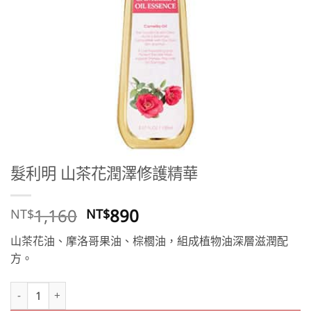
髮利明 山茶花潤澤修護精華
原
目
1,160
890
NT$
NT$
始
前
山茶花油、摩洛哥果油、棕櫚油，組成植物油深層滋潤配
價
價
方。
格：
格：
NT$1,160。
NT$890。
髮利明 山茶花潤澤修護精華 數量