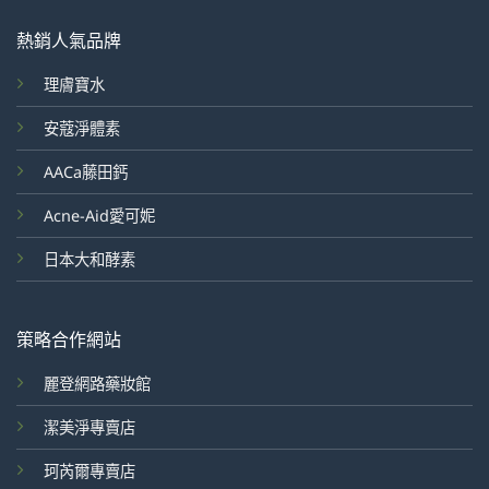
熱銷人氣品牌
理膚寶水
安蔻淨體素
AACa藤田鈣
Acne-Aid愛可妮
日本大和酵素
策略合作網站
麗登網路藥妝館
潔美淨專賣店
珂芮爾專賣店