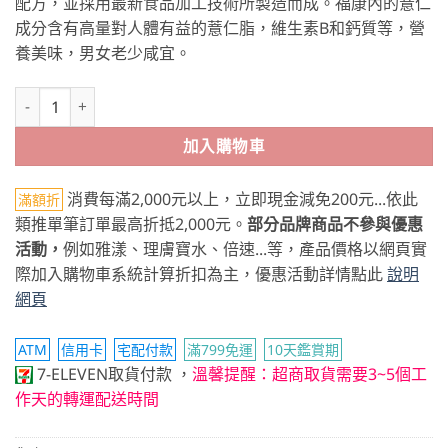
配方，並採用最新食品加工技術所製造而成。福康內的薏仁
成分含有高量對人體有益的薏仁脂，維生素B和鈣質等，營
養美味，男女老少咸宜。
莊淑旂博士 福康 6盒 (末效期：2026/12/30) 數量
加入購物車
消費每滿2,000元以上，立即現金減免200元...依此
滿額折
類推單筆訂單最高折抵2,000元。
部分品牌商品不參與優惠
活動，
例如雅漾、理膚寶水、倍速...等，產品價格以網頁實
際加入購物車系統計算折扣為主，優惠活動詳情點此
說明
網頁
ATM
信用卡
宅配付款
滿799免運
10天鑑賞期
7-ELEVEN取貨付款
，
溫馨提醒：超商取貨需要3~5個工
作天的轉運配送時間