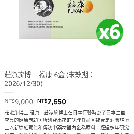
莊淑旂博士 福康 6盒 (末效期：
2026/12/30)
原
目
9,000
7,650
NT$
NT$
始
前
莊淑旂博士 福康 – 莊淑旂博士在日本行醫時為了日本皇室
價
價
成員的健康問題，所研究出來的調理食品。福康是莊淑旂博
格：
格：
士以新鮮紅薏仁和傳統中藥材雞內金為原料，經過多年研究
NT$9,000。
NT$7,650。