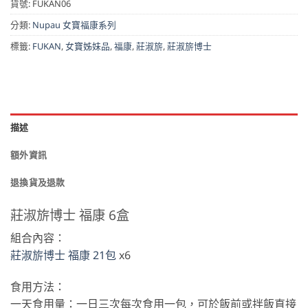
貨號:
FUKAN06
分類:
Nupau 女寶福康系列
標籤:
FUKAN
,
女寶姊妹品
,
福康
,
莊淑旂
,
莊淑旂博士
描述
額外資訊
退換貨及退款
莊淑旂博士 福康 6盒
組合內容：
莊淑旂博士 福康 21包
x6
食用方法：
一天食用量：一日三次每次食用一包，可於飯前或拌飯直接