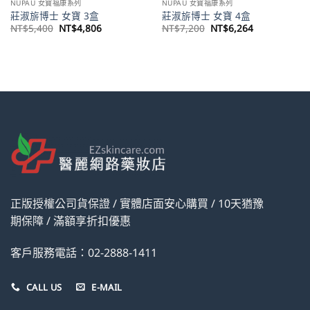
NUPAU 女寶福康系列
NUPAU 女寶福康系列
莊淑旂博士 女寶 3盒
莊淑旂博士 女寶 4盒
原
目
原
目
NT$
5,400
NT$
4,806
NT$
7,200
NT$
6,264
始
前
始
前
價
價
價
價
格：
格：
格：
格：
。
NT$5,400。
NT$4,806。
NT$7,200。
NT$6,264。
正版授權公司貨保證 / 實體店面安心購買 / 10天猶豫
期保障 / 滿額享折扣優惠
客戶服務電話：02-2888-1411
CALL US
E-MAIL