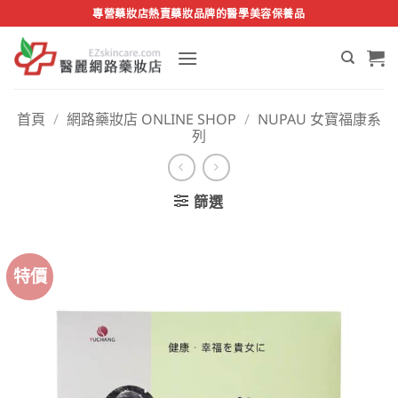
Skip
專營藥妝店熱賣藥妝品牌的醫學美容保養品
to
content
首頁
/
網路藥妝店 ONLINE SHOP
/
NUPAU 女寶福康系
列
篩選
特價