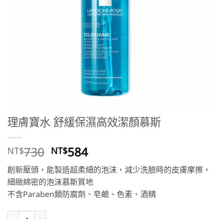
理膚寶水 舒緩保濕高效潔顏慕斯
原
目
730
584
NT$
NT$
始
前
創新壓頭，能製造超柔細的泡沫，減少洗臉時的皮膚摩擦，
價
價
細緻綿密的泡沫慕斯質地
格：
格：
不含Paraben類防腐劑、皂鹼、色素、酒精
NT$730。
NT$584。
理膚寶水 舒緩保濕高效潔顏慕斯 數量