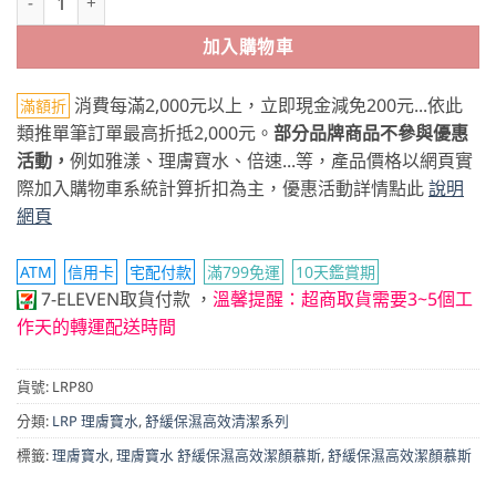
加入購物車
消費每滿2,000元以上，立即現金減免200元...依此
滿額折
類推單筆訂單最高折抵2,000元。
部分品牌商品不參與優惠
活動，
例如雅漾、理膚寶水、倍速...等，產品價格以網頁實
際加入購物車系統計算折扣為主，優惠活動詳情點此
說明
網頁
ATM
信用卡
宅配付款
滿799免運
10天鑑賞期
7-ELEVEN取貨付款
，
溫馨提醒：超商取貨需要3~5個工
作天的轉運配送時間
貨號:
LRP80
分類:
LRP 理膚寶水
,
舒緩保濕高效清潔系列
標籤:
理膚寶水
,
理膚寶水 舒緩保濕高效潔顏慕斯
,
舒緩保濕高效潔顏慕斯