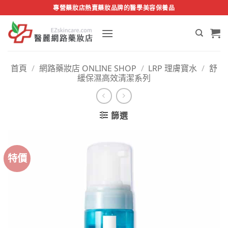
Skip
專營藥妝店熱賣藥妝品牌的醫學美容保養品
to
content
首頁
/
網路藥妝店 ONLINE SHOP
/
LRP 理膚寶水
/
舒
緩保濕高效清潔系列
篩選
特價