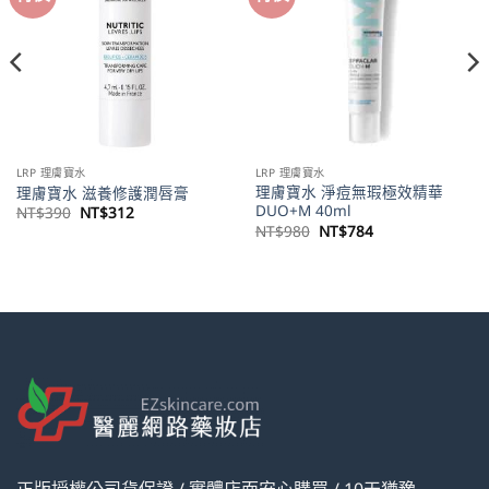
LRP 理膚寶水
LRP 理膚寶水
理膚寶水 淨痘無瑕極效精華
理膚寶水 滋養修護潤唇膏
DUO+M 40ml
原
目
NT$
390
NT$
312
始
前
原
目
NT$
980
NT$
784
價
價
始
前
格：
格：
價
價
NT$390。
NT$312。
格：
格：
NT$980。
NT$784。