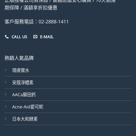
正版授權公司貨保證 / 實體店面安心購買 / 10天猶豫
期保障 / 滿額享折扣優惠
客戶服務電話：02-2888-1411
CALL US
E-MAIL
熱銷人氣品牌
理膚寶水
安蔻淨體素
AACa藤田鈣
Acne-Aid愛可妮
日本大和酵素