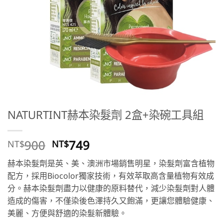
NATURTINT赫本染髮劑 2盒+染碗工具組
原
目
900
749
NT$
NT$
始
前
赫本染髮劑是英、美、澳洲市場銷售明星，染髮劑富含植物
價
價
配方，採用Biocolor獨家技術，有效萃取高含量植物有效成
格：
格：
分。赫本染髮劑盡力以健康的原料替代，減少染髮劑對人體
NT$900。
NT$749。
造成的傷害，不僅染後色澤持久又飽滿，更讓您體驗健康、
美麗、方便與舒適的染髮新體驗。