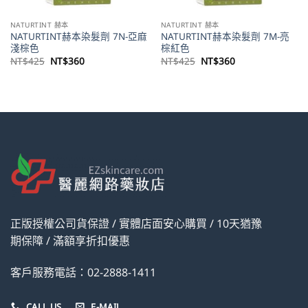
NATURTINT 赫本
NATURTINT 赫本
NATURTINT赫本染髮劑 7N-亞麻
NATURTINT赫本染髮劑 7M-亮
淺棕色
棕紅色
原
目
原
目
NT$
425
NT$
360
NT$
425
NT$
360
始
前
始
前
價
價
價
價
格：
格：
格：
格：
NT$425。
NT$360。
NT$425。
NT$360。
正版授權公司貨保證 / 實體店面安心購買 / 10天猶豫
期保障 / 滿額享折扣優惠
客戶服務電話：02-2888-1411
CALL US
E-MAIL