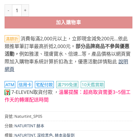
NATURTINT赫本染髮劑 2盒+染碗工具組 數量
加入購物車
消費每滿2,000元以上，立即現金減免200元...依此
滿額折
類推單筆訂單最高折抵2,000元。
部分品牌商品不參與優惠
活動，
例如雅漾、理膚寶水、倍速...等，產品價格以網頁實
際加入購物車系統計算折扣為主，優惠活動詳情點此
說明
網頁
ATM
信用卡
宅配付款
滿799免運
10天鑑賞期
7-ELEVEN取貨付款
，
溫馨提醒：超商取貨需要3~5個工
作天的轉運配送時間
貨號:
Naturtint_SP05
分類:
NATURTINT 赫本
標籤:
NATURTINT
,
深棕黑色
,
赫本染髮劑