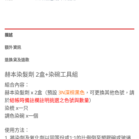
描述
額外資訊
退換貨及退款
赫本染髮劑 2盒+染碗工具組
組合內容：
赫本染髮劑 x 2盒（預設
3N深棕黑色
，可更換其他色號，請
於
結帳時備註欄註明挑選之色號與數量
）
染梳 x一只
調色染碗 x一個
使用方法：
1. 將染劑及氧化劑以同等份或1:1的比例倒至塑膠碗或玻璃