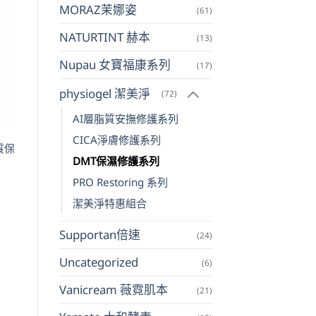
MORAZ茉娜姿
(61)
NATURTINT 赫本
(13)
Nupau 女寶福康系列
(17)
physiogel 潔美淨
(72)
AI層脂質安撫修護系列
CICA淨膚修護系列
脂質保
DMT保濕修護系列
PRO Restoring 系列
潔美淨特惠組合
799。
Supportan倍速
(24)
Uncategorized
(6)
Vanicream 薇霓肌本
(21)