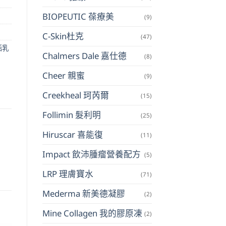
BIOPEUTIC 葆療美
(9)
C-Skin杜克
(47)
活乳
Chalmers Dale 嘉仕德
(8)
Cheer 親蜜
(9)
Creekheal 珂芮爾
(15)
Follimin 髮利明
(25)
Hiruscar 喜能復
(11)
Impact 飲沛腫瘤營養配方
(5)
LRP 理膚寶水
(71)
Mederma 新美德凝膠
(2)
Mine Collagen 我的膠原凍
(2)