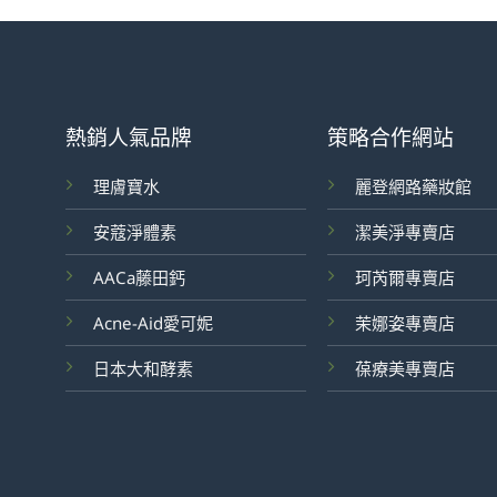
熱銷人氣品牌
策略合作網站
理膚寶水
麗登網路藥妝館
安蔻淨體素
潔美淨專賣店
AACa藤田鈣
珂芮爾專賣店
Acne-Aid愛可妮
茉娜姿專賣店
日本大和酵素
葆療美專賣店