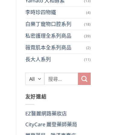
Yamato 大和酵素
(13)
李時珍四物鐵
(4)
白樂丁寵物口腔系列
(18)
私密護理全系列商品
(39)
薇霓肌本全系列商品
(2)
長大人系列
(11)
搜
尋
關
友好連結
鍵
字:
EZ醫麗網路藥妝店
CityCare 麗登藥師藥局