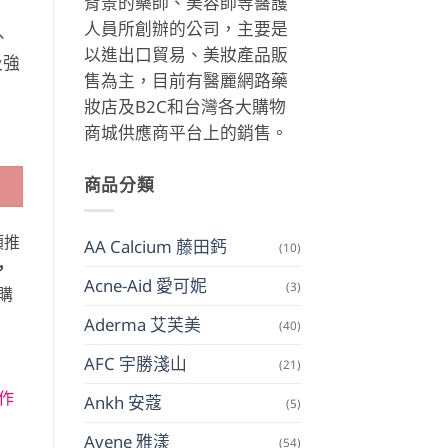
背景的藥師、美容師等醫護
人員所創辦的公司，主要是
、
以進出口貿易、美妝產品販
及強
售為主，目前有醫麗網路藥
妝店及B2C和台灣各大購物
商城供應商平台上的銷售。
商品分類
類推
AA Calcium 藤田鈣
(10)
，
Acne-Aid 愛可妮
(3)
購
Aderma 艾芙美
(40)
AFC 宇勝淺山
(21)
作
Ankh 安蔻
(5)
Avene 雅漾
(54)