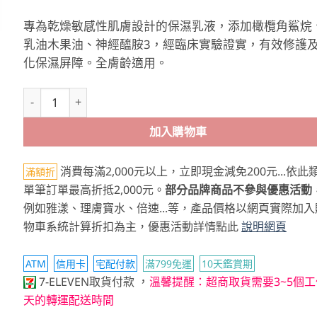
專為乾燥敏感性肌膚設計的保濕乳液，添加橄欖角鯊烷
乳油木果油、神經醯胺3，經臨床實驗證實，有效修護
化保濕屏障。全膚齡適用。
Physiogel潔美淨 層脂質保濕賦活乳液 400ml 數量
加入購物車
消費每滿2,000元以上，立即現金減免200元...依此
滿額折
單筆訂單最高折抵2,000元。
部分品牌商品不參與優惠活動
例如雅漾、理膚寶水、倍速...等，產品價格以網頁實際加入
物車系統計算折扣為主，優惠活動詳情點此
說明網頁
ATM
信用卡
宅配付款
滿799免運
10天鑑賞期
，
7-ELEVEN取貨付款
溫馨提醒：超商取貨需要3~5個工
天的轉運配送時間