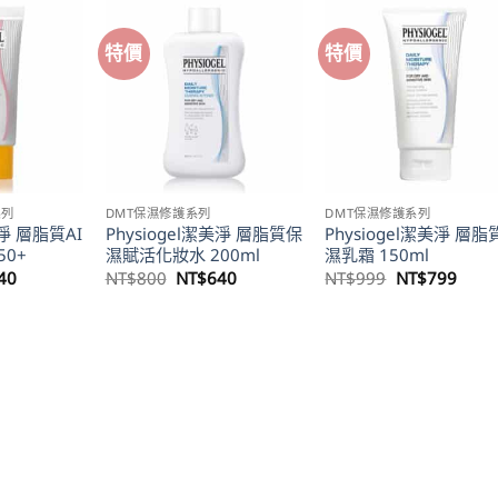
特價
特價
系列
DMT保濕修護系列
DMT保濕修護系列
美淨 層脂質AI
Physiogel潔美淨 層脂質保
Physiogel潔美淨 層
50+
濕賦活化妝水 200ml
濕乳霜 150ml
目
原
目
原
目
40
NT$
800
NT$
640
NT$
999
NT$
799
前
始
前
始
前
價
價
價
價
價
格：
格：
格：
格：
格：
00。
NT$640。
NT$800。
NT$640。
NT$999。
NT$