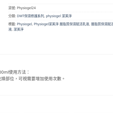
貨號:
Physiogel24
分類:
DMT保濕修護系列
,
physiogel 潔美淨
標籤:
Physiogel
,
Physiogel潔美淨 層脂質保濕賦活乳液
,
層脂質保濕賦
液
,
潔美淨
400ml使用方法：
乾燥部位，可視需要增加使用次數。