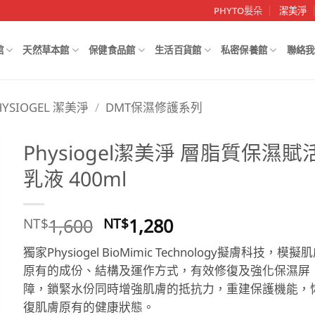
PHYTO髮朵
潔美淨
館
天然草本館
保健食品館
生活百貨館
私密保養館
聯絡我
HYSIOGEL 潔美淨
/
DMT保濕修護系列
Physiogel潔美淨 層脂質保濕賦
乳液 400ml
原
目
1,600
1,280
NT$
NT$
始
前
獨家Physiogel BioMimic Technology擬膚科技，模擬
價
價
原有的成份、結構及運作方式，有效修復及強化保濕屏
格：
格：
障，鎖緊水份同時增強肌膚的抵抗力，重建保護機能，
NT$1,600。
NT$1,280。
復肌膚原有的健康狀態。