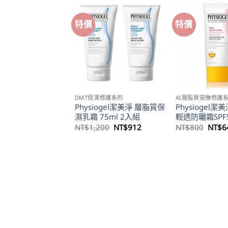
特價
特價
質安撫修護系列
DMT保濕修護系列
AI層脂質安撫修護
iogel潔美淨 層脂質安
Physiogel潔美淨 層脂質保
Physiogel潔
I精華液 30ml
濕乳霜 75ml 2入組
輕透防曬霜SPF
原
目
原
目
原
100
NT$
880
NT$
1,200
NT$
912
NT$
800
NT$
6
始
前
始
前
始
價
價
價
價
價
格：
格：
格：
格：
格：
NT$1,100。
NT$880。
NT$1,200。
NT$912。
NT$8