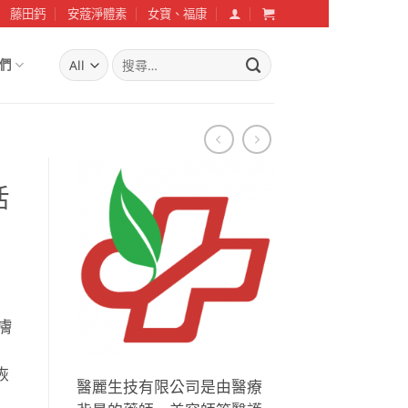
藤田鈣
安蔻淨體素
女寶、福康
搜
們
尋
關
鍵
字:
活
肌膚
恢
醫麗生技有限公司是由醫療