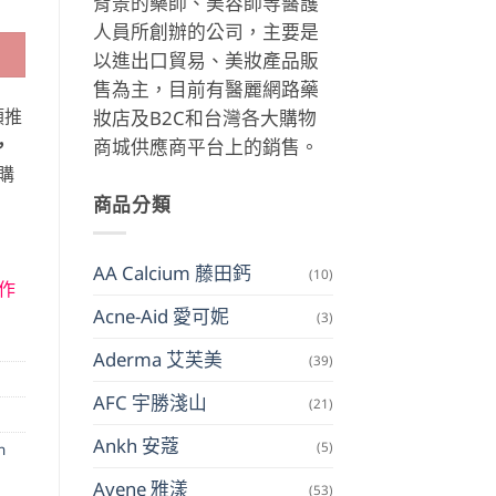
背景的藥師、美容師等醫護
人員所創辦的公司，主要是
以進出口貿易、美妝產品販
售為主，目前有醫麗網路藥
類推
妝店及B2C和台灣各大購物
，
商城供應商平台上的銷售。
購
商品分類
AA Calcium 藤田鈣
(10)
作
Acne-Aid 愛可妮
(3)
Aderma 艾芙美
(39)
AFC 宇勝淺山
(21)
Ankh 安蔻
(5)
n
Avene 雅漾
(53)