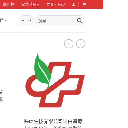
藤田鈣
安蔻淨體素
女寶、福康
搜
們
尋
關
鍵
字:
l
環
肌
醫麗生技有限公司是由醫療