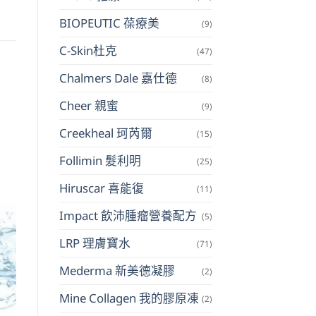
BIOPEUTIC 葆療美
(9)
C-Skin杜克
(47)
Chalmers Dale 嘉仕德
(8)
Cheer 親蜜
(9)
Creekheal 珂芮爾
(15)
Follimin 髮利明
(25)
Hiruscar 喜能復
(11)
Impact 飲沛腫瘤營養配方
(5)
LRP 理膚寶水
(71)
Mederma 新美德凝膠
(2)
Mine Collagen 我的膠原凍
(2)