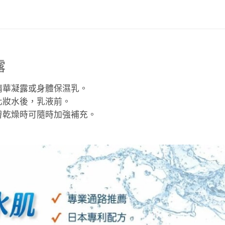
露
精華凝露或身體保濕乳。
化妝水後，乳液前。
膚乾燥時可隨時加強補充。