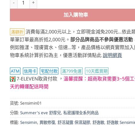
加入購物車
消費每滿2,000元以上，立即現金減免200元...依此
滿額折
單筆訂單最高折抵2,000元。
部分品牌商品不參與優惠活動
例如雅漾、理膚寶水、倍速...等，產品價格以網頁實際加入
物車系統計算折扣為主，優惠活動詳情點此
說明網頁
ATM
信用卡
宅配付款
滿799免運
10天鑑賞期
，
7-ELEVEN取貨付款
溫馨提醒：超商取貨需要3~5個工
天的轉運配送時間
貨號:
Sensimin01
分類:
Summer's eve 舒摩兒
,
私密護理全系列商品
標籤:
Sensimin
,
異敏修復
,
舒活凝露 保濕凝膠
,
舒逸敏
,
舒逸敏 Sensimi