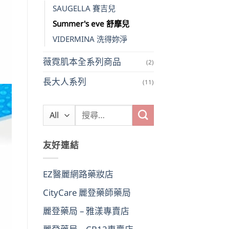
SAUGELLA 賽吉兒
Summer's eve 舒摩兒
VIDERMINA 洗得妳淨
薇霓肌本全系列商品
(2)
長大人系列
(11)
搜
尋
關
友好連結
鍵
字:
EZ醫麗網路藥妝店
CityCare 麗登藥師藥局
麗登藥局 – 雅漾專賣店