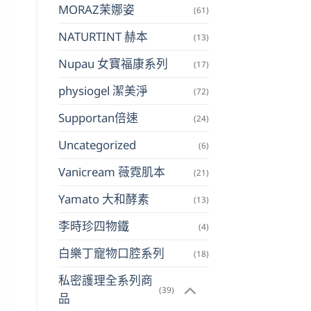
MORAZ茉娜姿
(61)
NATURTINT 赫本
(13)
Nupau 女寶福康系列
(17)
physiogel 潔美淨
(72)
Supportan倍速
(24)
Uncategorized
(6)
Vanicream 薇霓肌本
(21)
Yamato 大和酵素
(13)
李時珍四物鐵
(4)
白樂丁寵物口腔系列
(18)
私密護理全系列商
(39)
品