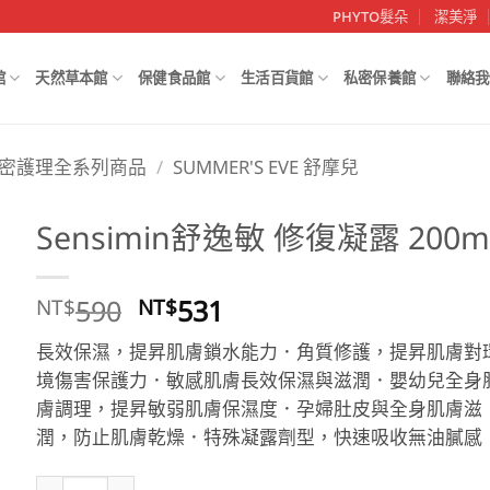
PHYTO髮朵
潔美淨
館
天然草本館
保健食品館
生活百貨館
私密保養館
聯絡我
密護理全系列商品
/
SUMMER'S EVE 舒摩兒
Sensimin舒逸敏 修復凝露 200m
原
目
590
531
NT$
NT$
始
前
長效保濕，提昇肌膚鎖水能力．角質修護，提昇肌膚對
價
價
境傷害保護力．敏感肌膚長效保濕與滋潤．嬰幼兒全身
格：
格：
膚調理，提昇敏弱肌膚保濕度．孕婦肚皮與全身肌膚滋
NT$590。
NT$531。
潤，防止肌膚乾燥．特殊凝露劑型，快速吸收無油膩感
Sensimin舒逸敏 修復凝露 200ml 數量