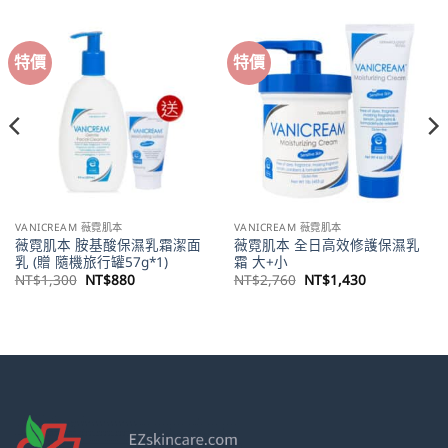
特價
特價
VANICREAM 薇霓肌本
VANICREAM 薇霓肌本
薇霓肌本 胺基酸保濕乳霜潔面
薇霓肌本 全日高效修護保濕乳
乳 (贈 隨機旅行罐57g*1)
霜 大+小
原
目
原
目
NT$
1,300
NT$
880
NT$
2,760
NT$
1,430
始
前
始
前
價
價
價
價
格：
格：
格：
格：
NT$1,300。
NT$880。
NT$2,760。
NT$1,430。