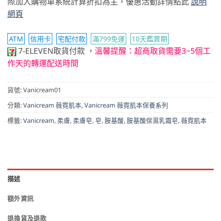
際加入購物車系統計算折扣為主，優惠活動詳情點此
說明
網頁
ATM
信用卡
宅配付款
滿799免運
10天鑑賞期
7-ELEVEN取貨付款
，
溫馨提醒：超商取貨需要3~5個工
作天的轉運配送時間
貨號:
Vanicream01
分類:
Vanicream 薇霓肌本
,
Vanicream 薇霓肌本保養系列
標籤:
Vanicream
,
柔膚
,
柔膚皂
,
皂
,
胺基酸
,
胺基酸保濕乳霜皂
,
薇霓肌本
描述
額外資訊
退換貨及退款