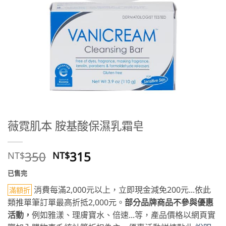
薇霓肌本 胺基酸保濕乳霜皂
原
目
350
315
NT$
NT$
始
前
已售完
價
價
消費每滿2,000元以上，立即現金減免200元...依此
格：
格：
滿額折
NT$350。
NT$315。
類推單筆訂單最高折抵2,000元。
部分品牌商品不參與優惠
活動，
例如雅漾、理膚寶水、倍速...等，產品價格以網頁實