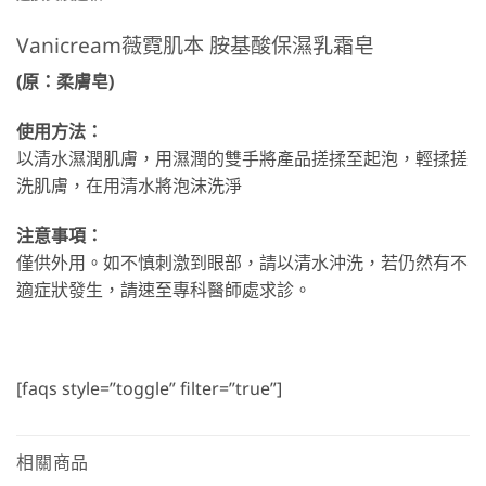
Vanicream薇霓肌本 胺基酸保濕乳霜皂
(原：柔膚皂)
使用方法：
以清水濕潤肌膚，用濕潤的雙手將產品搓揉至起泡，輕揉搓
洗肌膚，在用清水將泡沫洗淨
注意事項：
僅供外用。如不慎刺激到眼部，請以清水沖洗，若仍然有不
適症狀發生，請速至專科醫師處求診。
[faqs style=”toggle” filter=”true”]
相關商品