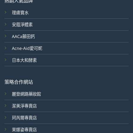
熱銷人氣品牌
理膚寶水
安蔻淨體素
AACa藤田鈣
Acne-Aid愛可妮
日本大和酵素
策略合作網站
麗登網路藥妝館
潔美淨專賣店
珂芮爾專賣店
茉娜姿專賣店