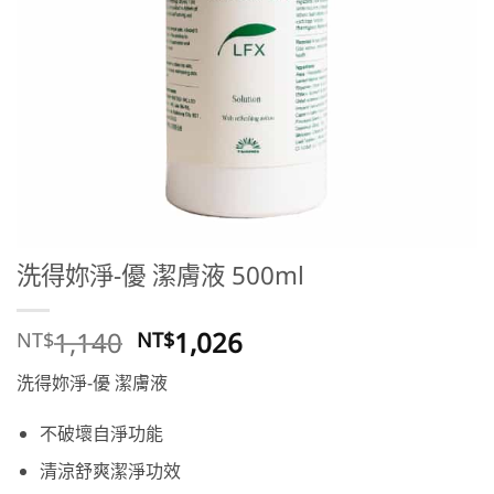
洗得妳淨-優 潔膚液 500ml
原
目
1,140
1,026
NT$
NT$
始
前
洗得妳淨-優 潔膚液
價
價
格：
格：
不破壞自淨功能
NT$1,140。
NT$1,026。
清涼舒爽潔淨功效