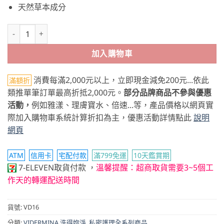
天然草本成分
洗得妳淨-優 潔膚液 500ml 數量
加入購物車
消費每滿2,000元以上，立即現金減免200元...依此
滿額折
類推單筆訂單最高折抵2,000元。
部分品牌商品不參與優惠
活動，
例如雅漾、理膚寶水、倍速...等，產品價格以網頁實
際加入購物車系統計算折扣為主，優惠活動詳情點此
說明
網頁
ATM
信用卡
宅配付款
滿799免運
10天鑑賞期
7-ELEVEN取貨付款
，
溫馨提醒：超商取貨需要3~5個工
作天的轉運配送時間
貨號:
VD16
分類:
VIDERMINA 洗得妳淨
,
私密護理全系列商品