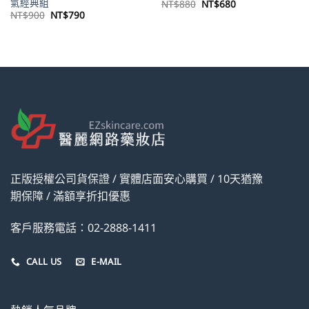
氣經典組
原
目
NT$
880
NT$
680
始
前
原
目
NT$
900
NT$
790
價
價
始
前
格：
格：
價
價
NT$880。
NT$680。
格：
格：
NT$900。
NT$790。
正版授權公司貨保證 / 實體店面安心購買 / 10天猶豫
期保障 / 滿額享折扣優惠
客戶服務電話：02-2888-1411
CALL US
E-MAIL