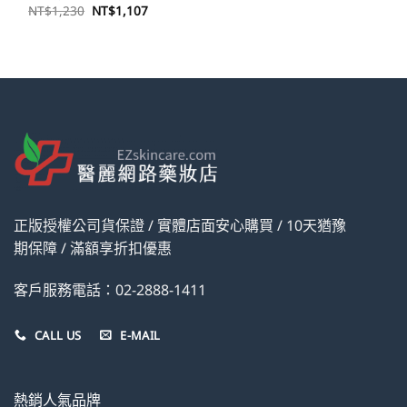
原
目
NT$
1,230
NT$
1,107
始
前
價
價
格：
格：
NT$1,230。
NT$1,107。
正版授權公司貨保證 / 實體店面安心購買 / 10天猶豫
期保障 / 滿額享折扣優惠
客戶服務電話：02-2888-1411
CALL US
E-MAIL
熱銷人氣品牌