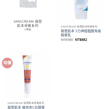
VANICREAM 薇霓
肌本保養系列
VANICREAM 薇霓肌本保養系列
2 商品
薇霓肌本 5力神經醯胺角鯊
精華乳
原
目
NT$
980
NT$
882
始
前
價
價
格：
格：
NT$980。
NT$882。
特價
VANICREAM 薇霓肌本保養系列
薇霓肌本 維他命C白精華