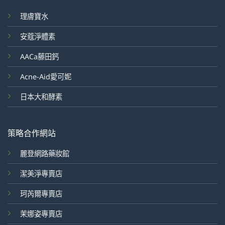
理膚寶水
安蔻淨體素
AACa藤田鈣
Acne-Aid愛可妮
日本大和酵素
策略合作網站
麗登網路藥妝館
潔美淨專賣店
珂芮爾專賣店
茉娜姿專賣店