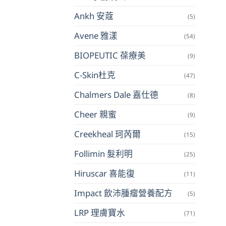
Ankh 安蔻
(5)
Avene 雅漾
(54)
BIOPEUTIC 葆療美
(9)
C-Skin杜克
(47)
Chalmers Dale 嘉仕德
(8)
Cheer 親蜜
(9)
Creekheal 珂芮爾
(15)
Follimin 髮利明
(25)
Hiruscar 喜能復
(11)
Impact 飲沛腫瘤營養配方
(5)
LRP 理膚寶水
(71)