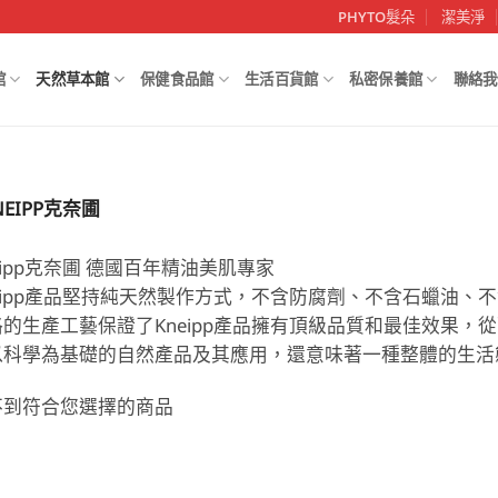
PHYTO髮朵
潔美淨
館
天然草本館
保健食品館
生活百貨館
私密保養館
聯絡我
NEIPP克奈圃
eipp克奈圃 德國百年精油美肌專家
neipp產品堅持純天然製作方式，不含防腐劑、不含石蠟油
格的生產工藝保證了Kneipp產品擁有頂級品質和最佳效果，
以科學為基礎的自然產品及其應用，還意味著一種整體的生活
不到符合您選擇的商品