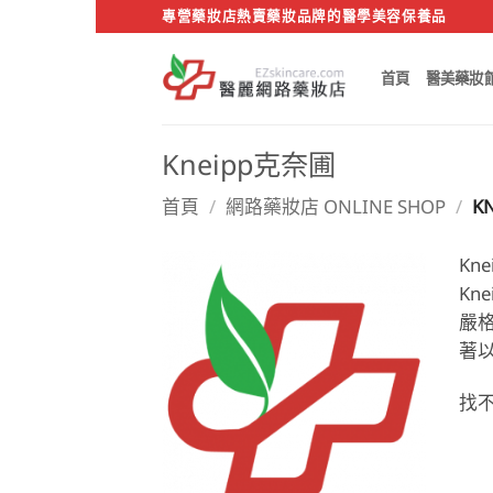
Skip
專營藥妝店熱賣藥妝品牌的醫學美容保養品
to
content
首頁
醫美藥妝
Kneipp克奈圃
首頁
/
網路藥妝店 ONLINE SHOP
/
K
Kn
K
嚴
著
找