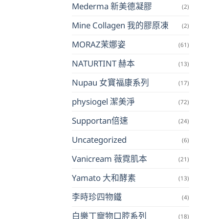
Mederma 新美德凝膠
(2)
Mine Collagen 我的膠原凍
(2)
MORAZ茉娜姿
(61)
NATURTINT 赫本
(13)
Nupau 女寶福康系列
(17)
physiogel 潔美淨
(72)
Supportan倍速
(24)
Uncategorized
(6)
Vanicream 薇霓肌本
(21)
Yamato 大和酵素
(13)
李時珍四物鐵
(4)
白樂丁寵物口腔系列
(18)