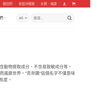
藤田鈣
安蔻淨體素
女寶、福康
搜
們
尋
關
鍵
字:
、不含動物提取成分、不含易致敏成分等。
從而風靡世界。“克奈圃“這個名字不僅意味
態度。