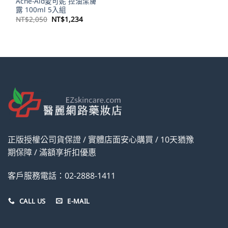
Acne-Aid愛可妮 控油潔膚
露 100ml 5入組
原
目
NT$
2,050
NT$
1,234
始
前
價
價
格：
格：
NT$2,050。
NT$1,234。
正版授權公司貨保證 / 實體店面安心購買 / 10天猶豫
期保障 / 滿額享折扣優惠
客戶服務電話：02-2888-1411
CALL US
E-MAIL