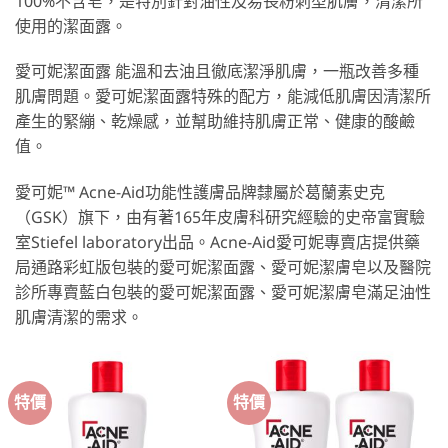
100%不含皂，是特別針對油性及易長粉刺型肌膚，清潔所
使用的潔面露。
愛可妮潔面露 能溫和去油且徹底潔淨肌膚，一瓶改善多種
肌膚問題。愛可妮潔面露特殊的配方，能減低肌膚因清潔所
產生的緊繃、乾燥感，並幫助維持肌膚正常、健康的酸鹼
值。
愛可妮™ Acne-Aid功能性護膚品牌隸屬於葛蘭素史克
（GSK）旗下，由有著165年皮膚科研究經驗的史帝富實驗
室Stiefel laboratory出品。Acne-Aid愛可妮專賣店提供藥
局通路彩虹版包裝的愛可妮潔面露、愛可妮潔膚皂以及醫院
診所專賣藍白包裝的愛可妮潔面露、愛可妮潔膚皂滿足油性
肌膚清潔的需求。
特價
特價