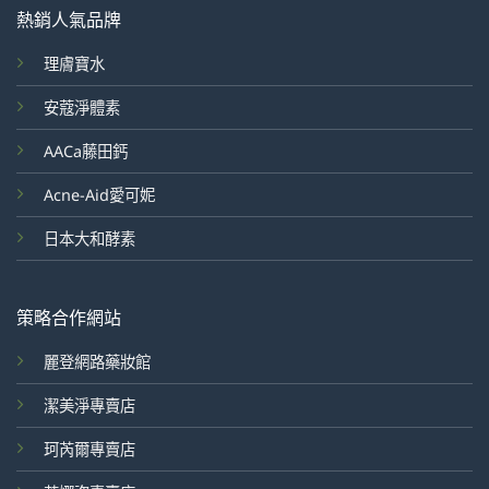
熱銷人氣品牌
理膚寶水
安蔻淨體素
AACa藤田鈣
Acne-Aid愛可妮
日本大和酵素
策略合作網站
麗登網路藥妝館
潔美淨專賣店
珂芮爾專賣店