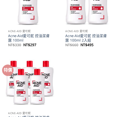
ACNE-AID 愛可妮
ACNE-AID 愛可妮
Acne-Aid愛可妮 控油潔膚
Acne-Aid愛可妮 控油潔膚
露 100ml
露 100ml 2入組
原
目
原
目
NT$
330
NT$
297
NT$
660
NT$
495
始
前
始
前
價
價
價
價
格：
格：
格：
格：
NT$330。
NT$297。
NT$660。
NT$495。
特價
ACNE-AID 愛可妮