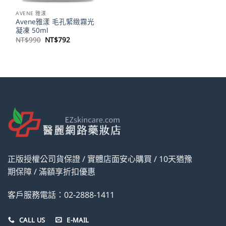
AVENE 雅漾
Avene雅漾 毛孔緊緻霧光
凝凍 50ml
原
目
NT$
990
NT$
792
始
前
價
價
格：
格：
NT$990。
NT$792。
正版授權公司貨保證 / 實體店面安心購買 / 10天猶豫
期保障 / 滿額享折扣優惠
客戶服務電話：02-2888-1411
CALL US
E-MAIL