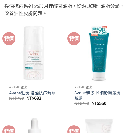
控油抗痘系列 添加月桂酸甘油脂，從源頭調理油脂分泌，
改善油性皮膚問題。
特價
特價
AVENE 雅漾
AVENE 雅漾
Avene雅漾 控油舒緩潔膚
Avene雅漾 控油抗痘精華
凝膠
原
目
NT$
790
NT$
632
始
前
原
目
NT$
700
NT$
560
價
價
始
前
格：
格：
價
價
NT$790。
NT$632。
格：
格：
NT$700。
NT$560。
特價
特價