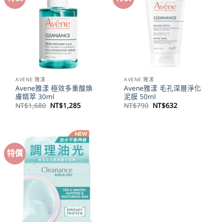
AVENE 雅漾
AVENE 雅漾
Avene雅漾 極效多重酸煥
Avene雅漾 毛孔深層淨化
膚精萃 30ml
泥膜 50ml
原
目
原
目
NT$
1,680
NT$
1,285
NT$
790
NT$
632
始
前
始
前
價
價
價
價
格：
格：
格：
格：
NT$1,680。
NT$1,285。
NT$790。
NT$632。
特價