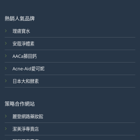
熱銷人氣品牌
理膚寶水
安蔻淨體素
AACa藤田鈣
Acne-Aid愛可妮
日本大和酵素
策略合作網站
麗登網路藥妝館
潔美淨專賣店