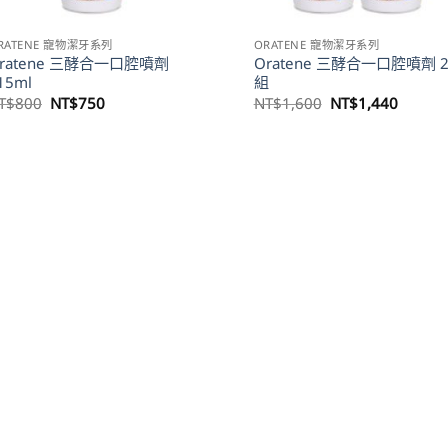
RATENE 寵物潔牙系列
ORATENE 寵物潔牙系列
ratene 三酵合一口腔噴劑
Oratene 三酵合一口腔噴劑 
15ml
組
原
目
原
目
T$
800
NT$
750
NT$
1,600
NT$
1,440
始
前
始
前
價
價
價
價
格：
格：
格：
格：
NT$800。
NT$750。
NT$1,600。
NT$1,