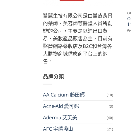
O
醫麗生技有限公司是由醫療背景
O
的藥師、美容師等醫護人員所創
1
N
辦的公司，主要是以進出口貿
易、美妝產品販售為主，目前有
醫麗網路藥妝店及B2C和台灣各
大購物商城供應商平台上的銷
售。
品牌分類
AA Calcium 藤田鈣
(10)
Acne-Aid 愛可妮
(3)
Aderma 艾芙美
(40)
AFC 宇勝淺山
(21)