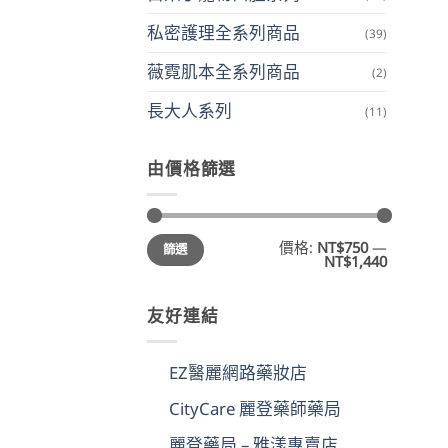
私密護理全系列商品
(39)
薇霓肌本全系列商品
(2)
長大人系列
(11)
由價格篩選
最
最
價格:
NT$750
—
篩選
低
高
NT$1,440
價
價
格
格
友好連結
EZ醫麗網路藥妝店
CityCare 麗登藥師藥局
麗登藥局 – 雅漾專賣店