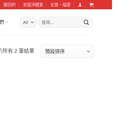
藤田鈣
安蔻淨體素
女寶、福康
搜
們
尋
關
鍵
字:
示所有 2 筆結果