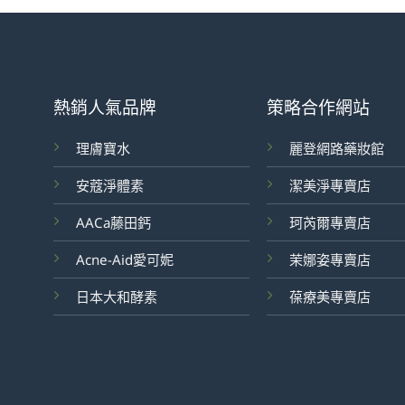
熱銷人氣品牌
策略合作網站
理膚寶水
麗登網路藥妝館
安蔻淨體素
潔美淨專賣店
AACa藤田鈣
珂芮爾專賣店
Acne-Aid愛可妮
茉娜姿專賣店
日本大和酵素
葆療美專賣店