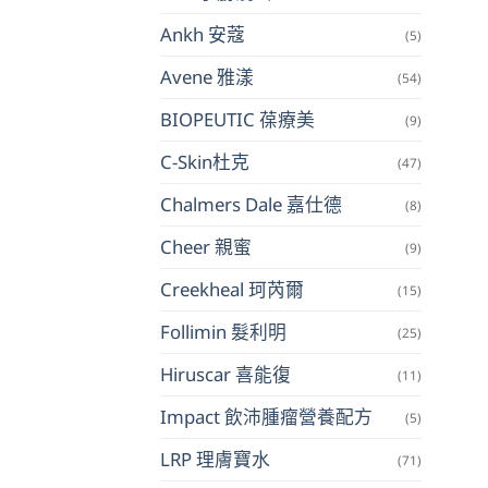
Ankh 安蔻
(5)
Avene 雅漾
(54)
BIOPEUTIC 葆療美
(9)
C-Skin杜克
(47)
Chalmers Dale 嘉仕德
(8)
Cheer 親蜜
(9)
Creekheal 珂芮爾
(15)
Follimin 髮利明
(25)
Hiruscar 喜能復
(11)
Impact 飲沛腫瘤營養配方
(5)
LRP 理膚寶水
(71)