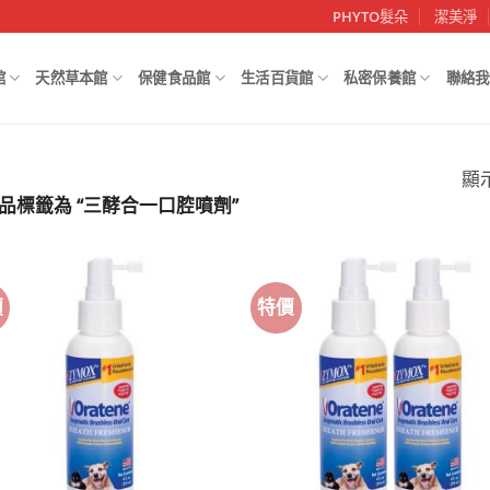
PHYTO髮朵
潔美淨
館
天然草本館
保健食品館
生活百貨館
私密保養館
聯絡我
顯
品標籤為 “三酵合一口腔噴劑”
價
特價