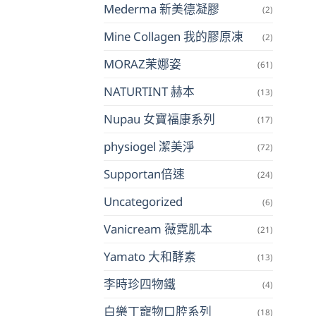
Mederma 新美德凝膠
(2)
Mine Collagen 我的膠原凍
(2)
MORAZ茉娜姿
(61)
NATURTINT 赫本
(13)
Nupau 女寶福康系列
(17)
physiogel 潔美淨
(72)
Supportan倍速
(24)
Uncategorized
(6)
Vanicream 薇霓肌本
(21)
Yamato 大和酵素
(13)
李時珍四物鐵
(4)
白樂丁寵物口腔系列
(18)