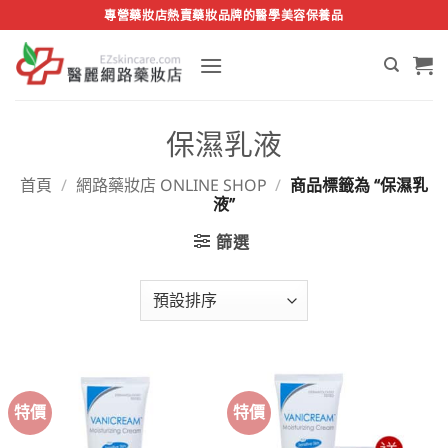
Skip
專營藥妝店熱賣藥妝品牌的醫學美容保養品
to
content
保濕乳液
首頁
/
網路藥妝店 ONLINE SHOP
/
商品標籤為 “保濕乳
液”
篩選
特價
特價