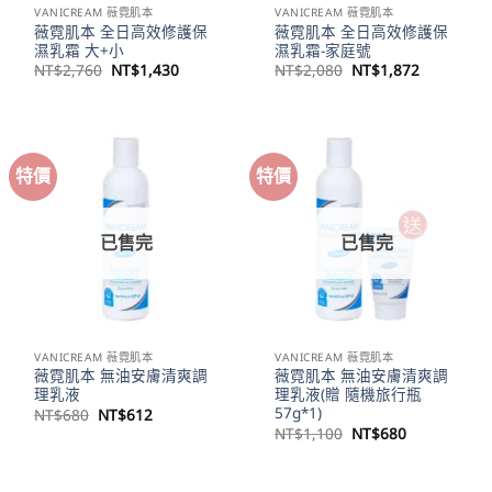
VANICREAM 薇霓肌本
VANICREAM 薇霓肌本
薇霓肌本 全日高效修護保
薇霓肌本 全日高效修護保
濕乳霜 大+小
濕乳霜-家庭號
原
目
原
目
NT$
2,760
NT$
1,430
NT$
2,080
NT$
1,872
始
前
始
前
價
價
價
價
格：
格：
格：
格：
NT$2,760。
NT$1,430。
NT$2,080。
NT$1,87
特價
特價
已售完
已售完
VANICREAM 薇霓肌本
VANICREAM 薇霓肌本
薇霓肌本 無油安膚清爽調
薇霓肌本 無油安膚清爽調
理乳液
理乳液(贈 隨機旅行瓶
57g*1)
原
目
NT$
680
NT$
612
始
前
原
目
NT$
1,100
NT$
680
價
價
始
前
格：
格：
價
價
NT$680。
NT$612。
格：
格：
NT$1,100。
NT$680。