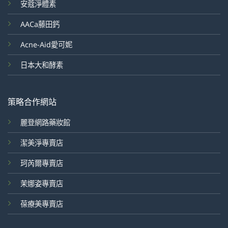
安蔻淨體素
AACa藤田鈣
Acne-Aid愛可妮
日本大和酵素
策略合作網站
麗登網路藥妝館
潔美淨專賣店
珂芮爾專賣店
茉娜姿專賣店
葆療美專賣店