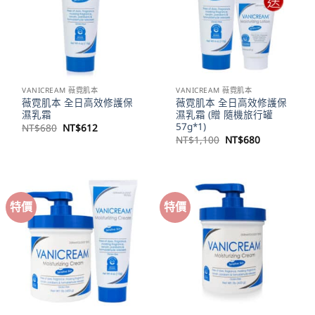
VANICREAM 薇霓肌本
VANICREAM 薇霓肌本
薇霓肌本 全日高效修護保
薇霓肌本 全日高效修護保
濕乳霜
濕乳霜 (贈 隨機旅行罐
57g*1)
原
目
NT$
680
NT$
612
始
前
原
目
NT$
1,100
NT$
680
價
價
始
前
格：
格：
價
價
NT$680。
NT$612。
格：
格：
NT$1,100。
NT$680。
特價
特價