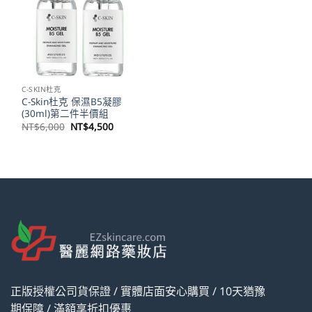
C-SKIN杜克
C-Skin杜克 保濕B5凝膠
(30ml)第二件半價組
原
目
NT$
6,000
NT$
4,500
始
前
價
價
格：
格：
NT$6,000。
NT$4,500。
正版授權公司貨保證 / 實體店面安心購買 / 10天猶豫
期保障 / 滿額享折扣優惠