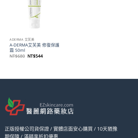
ADERMA 艾芙美
A-DERMA艾芙美 修復保護
霜 50ml
原
目
NT$
680
NT$
544
始
前
價
價
格：
格：
NT$680。
NT$544。
正版授權公司貨保證 / 實體店面安心購買 / 10天猶豫
期保障 / 滿額享折扣優惠