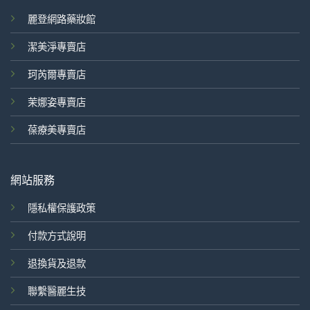
麗登網路藥妝館
潔美淨專賣店
珂芮爾專賣店
茉娜姿專賣店
葆療美專賣店
網站服務
隱私權保護政策
付款方式說明
退換貨及退款
聯繫醫麗生技