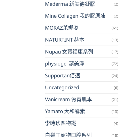
Mederma 新美德凝膠
(2)
Mine Collagen 我的膠原凍
(2)
MORAZ茉娜姿
(61)
NATURTINT 赫本
(13)
Nupau 女寶福康系列
(17)
physiogel 潔美淨
(72)
Supportan倍速
(24)
Uncategorized
(6)
Vanicream 薇霓肌本
(21)
Yamato 大和酵素
(13)
李時珍四物鐵
(4)
白樂丁寵物口腔系列
(18)