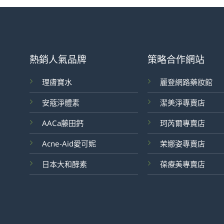
熱銷人氣品牌
策略合作網站
理膚寶水
麗登網路藥妝館
安蔻淨體素
潔美淨專賣店
AACa藤田鈣
珂芮爾專賣店
Acne-Aid愛可妮
茉娜姿專賣店
日本大和酵素
葆療美專賣店