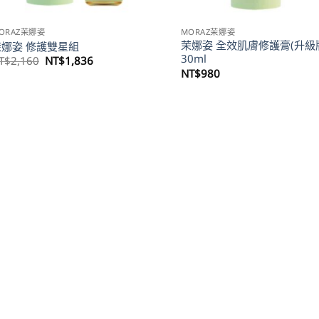
ORAZ茉娜姿
MORAZ茉娜姿
茉娜姿 全效肌膚修護膏(升級
茉娜姿 修護雙星組
30ml
原
目
T$
2,160
NT$
1,836
始
前
NT$
980
價
價
格：
格：
NT$2,160。
NT$1,836。