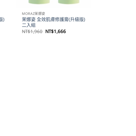
MORAZ茉娜姿
版)
茉娜姿 全效肌膚修護膏(升級版)
二入組
原
目
NT$
1,960
NT$
1,666
始
前
價
價
格：
格：
NT$1,960。
NT$1,666。