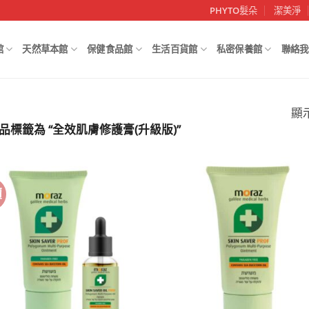
PHYTO髮朵
潔美淨
館
天然草本館
保健食品館
生活百貨館
私密保養館
聯絡我
顯
品標籤為 “全效肌膚修護膏(升級版)”
價