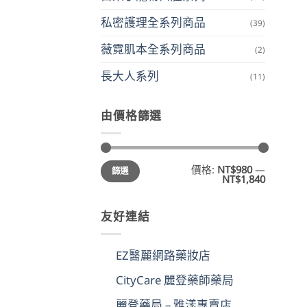
私密護理全系列商品
(39)
薇霓肌本全系列商品
(2)
長大人系列
(11)
由價格篩選
最
最
價格:
NT$980
—
篩選
低
高
NT$1,840
價
價
格
格
友好連結
EZ醫麗網路藥妝店
CityCare 麗登藥師藥局
麗登藥局 – 雅漾專賣店