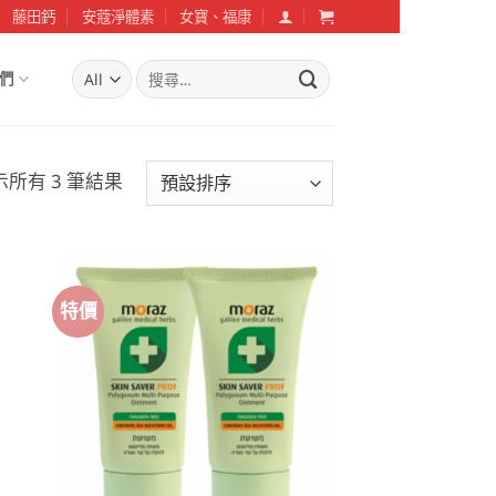
藤田鈣
安蔻淨體素
女寶、福康
搜
們
尋
關
鍵
字:
示所有 3 筆結果
特價