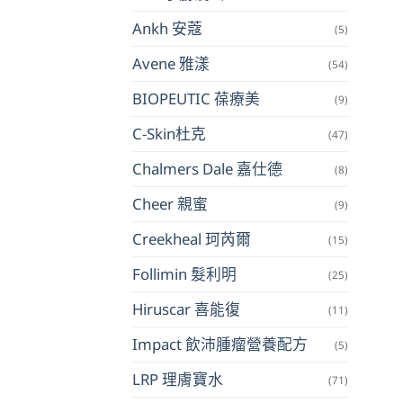
Ankh 安蔻
(5)
Avene 雅漾
(54)
BIOPEUTIC 葆療美
(9)
C-Skin杜克
(47)
Chalmers Dale 嘉仕德
(8)
Cheer 親蜜
(9)
Creekheal 珂芮爾
(15)
Follimin 髮利明
(25)
Hiruscar 喜能復
(11)
Impact 飲沛腫瘤營養配方
(5)
LRP 理膚寶水
(71)