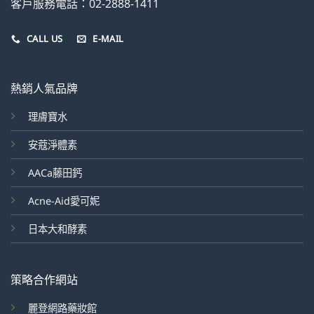
客戶服務電話：02-2888-1411
CALL US
E-MAIL
熱銷人氣品牌
理膚寶水
安蔻淨體素
AACa藤田鈣
Acne-Aid愛可妮
日本大和酵素
策略合作網站
麗登網路藥妝館