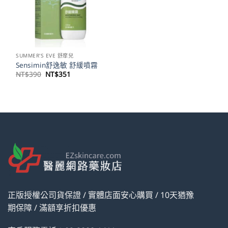
SUMMER'S EVE 舒摩兒
Sensimin舒逸敏 舒緩噴霧
原
目
NT$
390
NT$
351
始
前
價
價
格：
格：
NT$390。
NT$351。
正版授權公司貨保證 / 實體店面安心購買 / 10天猶豫
期保障 / 滿額享折扣優惠