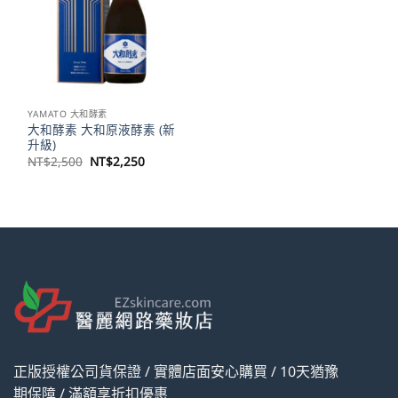
YAMATO 大和酵素
大和酵素 大和原液酵素 (新
升級)
原
目
NT$
2,500
NT$
2,250
始
前
價
價
格：
格：
NT$2,500。
NT$2,250。
正版授權公司貨保證 / 實體店面安心購買 / 10天猶豫
期保障 / 滿額享折扣優惠