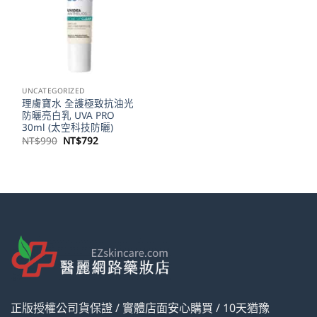
UNCATEGORIZED
理膚寶水 全護極致抗油光
防曬亮白乳 UVA PRO
30ml (太空科技防曬)
原
目
NT$
990
NT$
792
始
前
價
價
格：
格：
NT$990。
NT$792。
正版授權公司貨保證 / 實體店面安心購買 / 10天猶豫