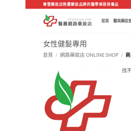
Skip
專營藥妝店熱賣藥妝品牌的醫學美容保養品
to
content
首頁
醫美藥妝
女性健髮專用
首頁
/
網路藥妝店 ONLINE SHOP
/
商
找