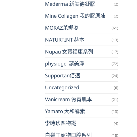
Mederma 新美德凝膠
(2)
Mine Collagen 我的膠原凍
(2)
MORAZ茉娜姿
(61)
NATURTINT 赫本
(13)
Nupau 女寶福康系列
(17)
physiogel 潔美淨
(72)
Supportan倍速
(24)
Uncategorized
(6)
Vanicream 薇霓肌本
(21)
Yamato 大和酵素
(13)
李時珍四物鐵
(4)
白樂丁寵物口腔系列
(18)