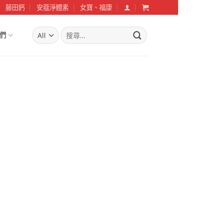
藤田鈣
安蔻淨體素
女寶、福康
搜
們
尋
關
鍵
字: