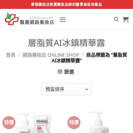
Skip
專營藥妝店熱賣藥妝品牌的醫學美容保養品
to
content
層脂質AI冰鎮精華露
首頁
/
網路藥妝店 ONLINE SHOP
/
商品標籤為 “層脂質
AI冰鎮精華露”
篩選
特價
特價