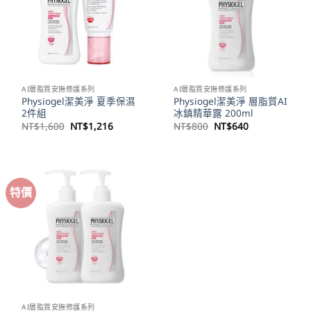
AI層脂質安撫修護系列
AI層脂質安撫修護系列
Physiogel潔美淨 夏季保濕
Physiogel潔美淨 層脂質AI
2件組
冰鎮精華露 200ml
原
目
原
目
NT$
1,600
NT$
1,216
NT$
800
NT$
640
始
前
始
前
價
價
價
價
格：
格：
格：
格：
NT$1,600。
NT$1,216。
NT$800。
NT$640。
特價
AI層脂質安撫修護系列