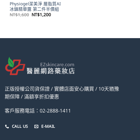
Physiogel潔美淨 層脂質AI
冰鎮精華露 第二件半價組
原
目
NT$
1,600
NT$
1,200
始
前
價
價
格：
格：
NT$1,600。
NT$1,200。
正版授權公司貨保證 / 實體店面安心購買 / 10天猶豫
期保障 / 滿額享折扣優惠
客戶服務電話：02-2888-1411
CALL US
E-MAIL