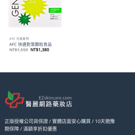
AFC 元氣系列
AFC 快適對策顆粒食品
原
目
NT$
1,550
NT$
1,380
始
前
價
價
格：
格：
NT$1,550。
NT$1,380。
正版授權公司貨保證 / 實體店面安心購買 / 10天猶豫
期保障 / 滿額享折扣優惠