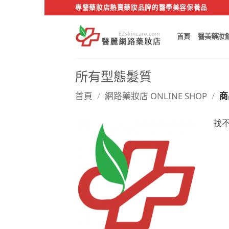
Skip
專營藥妝店熱賣藥妝品牌的醫學美容保養品
to
content
首頁
醫美藥妝
所有型態髮質
首頁
/
網路藥妝店 ONLINE SHOP
/
商
找