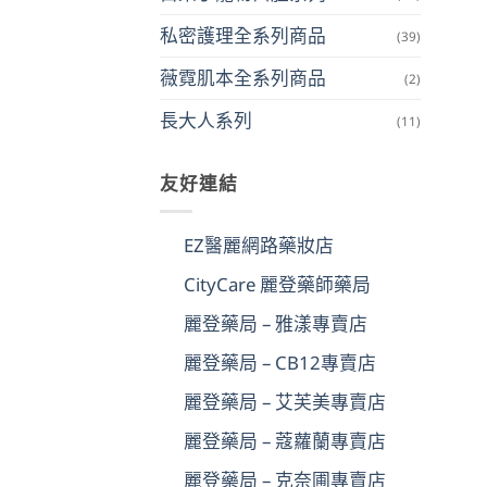
私密護理全系列商品
(39)
薇霓肌本全系列商品
(2)
長大人系列
(11)
友好連結
EZ醫麗網路藥妝店
CityCare 麗登藥師藥局
麗登藥局 – 雅漾專賣店
麗登藥局 – CB12專賣店
麗登藥局 – 艾芙美專賣店
麗登藥局 – 蔻蘿蘭專賣店
麗登藥局 – 克奈圃專賣店