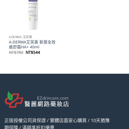
ADERMA 艾芙美
A-DERMA艾芙美 新葉全效
痕舒霜HA+ 40ml
原
目
NT$
780
NT$
544
始
前
價
價
格：
格：
NT$780。
NT$544。
正版授權公司貨保證 / 實體店面安心購買 / 10天猶豫
期保障 / 滿額享折扣優惠