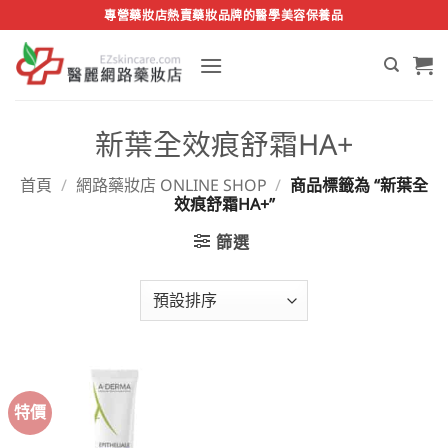
Skip
專營藥妝店熱賣藥妝品牌的醫學美容保養品
to
content
新葉全效痕舒霜HA+
首頁
/
網路藥妝店 ONLINE SHOP
/
商品標籤為 “新葉全
效痕舒霜HA+”
篩選
特價