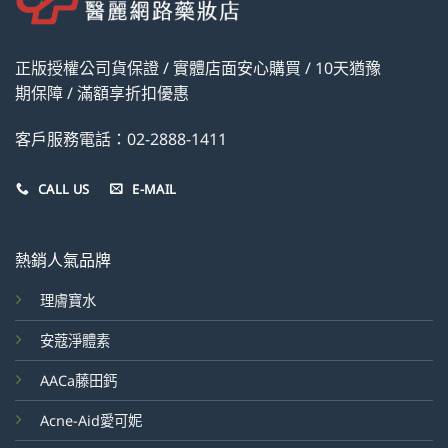
正版授權公司貨保證 / 實體店面安心購買 / 10天猶豫
期保障 / 滿額享折扣優惠
客戶服務電話：02-2888-1411
CALL US
E-MAIL
熱銷人氣品牌
理膚寶水
安蔻淨體素
AACa藤田鈣
Acne-Aid愛可妮