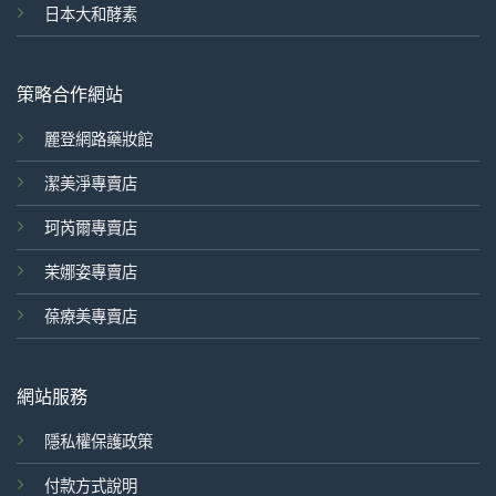
日本大和酵素
策略合作網站
麗登網路藥妝館
潔美淨專賣店
珂芮爾專賣店
茉娜姿專賣店
葆療美專賣店
網站服務
隱私權保護政策
付款方式說明