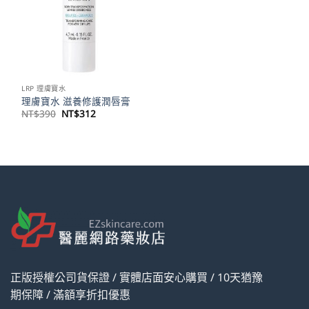
LRP 理膚寶水
理膚寶水 滋養修護潤唇膏
原
目
NT$
390
NT$
312
始
前
價
價
格：
格：
NT$390。
NT$312。
正版授權公司貨保證 / 實體店面安心購買 / 10天猶豫
期保障 / 滿額享折扣優惠